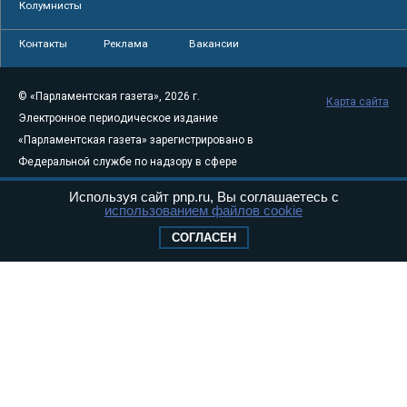
Колумнисты
Контакты
Реклама
Вакансии
© «Парламентская газета», 2026 г.
Карта сайта
Электронное периодическое издание
«Парламентская газета» зарегистрировано в
Федеральной службе по надзору в сфере
связи, информационных технологий и
Используя сайт pnp.ru, Вы соглашаетесь с
массовых коммуникаций (Роскомнадзор) 05
использованием файлов cookie
августа 2011 года. 18+
СОГЛАСЕН
Свидетельство о регистрации Эл № ФС77-
46097
Учредитель — АНО «Парламентская газета»
Исполняющий обязанности главного
редактора — Абдуллаев М.Р.
Тел.: +7 (495) 637–69–79 E-mail:
pg@pnp.ru
«Парламентская газета» - официальное еженедельное издание
Федерального Собрания РФ. Издается с 1997 года. Учредители