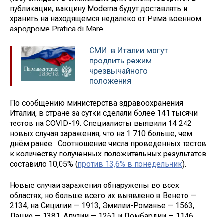
публикации, вакцину Moderna будут доставлять и
хранить на находящемся недалеко от Рима военном
аэродроме Pratica di Mare.
СМИ: в Италии могут
продлить режим
чрезвычайного
положения
По сообщению министерства здравоохранения
Италии, в стране за сутки сделали более 141 тысячи
тестов на COVID-19. Специалисты выявили 14 242
новых случая заражения, что на 1 710 больше, чем
днём ранее. Соотношение числа проведенных тестов
к количеству полученных положительных результатов
составило 10,05% (
против 13,6% в понедельник
).
Новые случаи заражения обнаружены во всех
областях, но больше всего их выявлено в Венето —
2134, на Сицилии — 1913, Эмилии-Романье — 1563,
Лацио — 1381, Апулии — 1261 и Ломбардии — 1146.