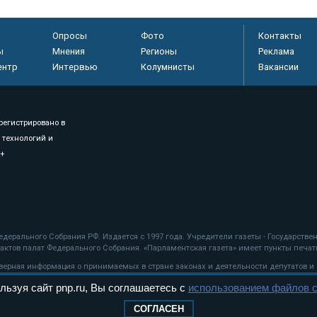
Опросы
Фото
Контакты
ы
Мнения
Регионы
Реклама
ентр
Интервью
Колумнисты
Вакансии
регистрировано в
 технологий и
8+
.
дерального Собрания РФ. Издается с 1997 года. Учредители газеты - Государств
ктов палат Федерального Собрания. «Парламентская газета» имеет пункты печати
оверная информация о принимаемых в стране законах и деятельности депутатов и
льзуя сайт pnp.ru, Вы соглашаетесь с
использованием файлов c
ехнологии
СОГЛАСЕН