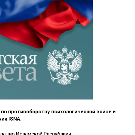
 по противоборству психологической войне и
ник ISNA.
лерадио Исламской Республики.