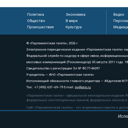
Политика
Экономика
Видео
Общество
В мире
Персон
Происшествия
Культура
Медиац
© «Парламентская газета», 2026 г.
Электронное периодическое издание «Парламентская газета» за
Федеральной службе по надзору в сфере связи, информационных
массовых коммуникаций (Роскомнадзор) 05 августа 2011 года. 1
Свидетельство о регистрации Эл № ФС77-46097
Учредитель — АНО «Парламентская газета»
Исполняющий обязанности главного редактора — Абдуллаев М.Р
Тел.: +7 (495) 637–69–79 E-mail:
pg@pnp.ru
«Парламентская газета» - официальное еженедельное издание Фе
федеральных конституционных законов, федеральных законов и а
Сайт «Парламентской газеты» - это оперативные новости и дост
«Парламентской газеты» активная ссылка на pnp.ru обязательна.
Испо
На информационном ресурсе применяются
рекомендательные т
Положение о защите персональных данных