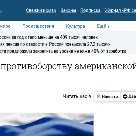
Свежий номер
Законы
Подписка
Журнал «РФ с
ия
и
 мире
Происшествия
Культура
Ещё
Медиацентр
Интервью
Колумнисты
Делова
оссии за год стало меньше на 409 тысяч человек
эксперт
яя пенсия по старости в России превысила 27,2 тысячи
сти предложили закрепить на уровне не ниже 40% от заработка
о противоборству американско
Читать нас в