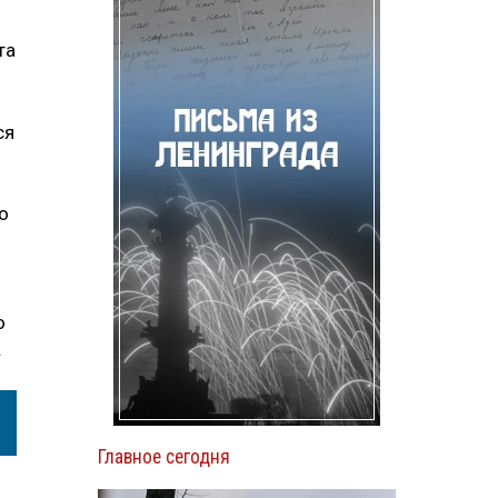
та
ся
о
о
.
Главное сегодня