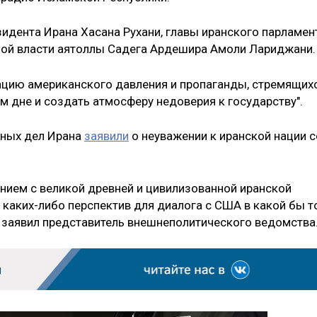
зидента Ирана Хасана Рухани, главы иранского парламен
ной власти аятоллы Садега Ардешира Амоли Лариджани.
ацию
американского давления и пропаганды, стремящих
 дне и создать атмосферу недоверия к государству".
нных дел Ирана
заявили
о неуважении к иранской нации с
ением с великой древней и цивилизованной иранской
ий, каких-либо перспектив для диалога с США в какой бы т
— заявил представитель внешнеполитического ведомства