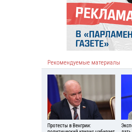
Рекомендуемые материалы
Протесты в Венгрии:
Эксп
политический кризис набирает
дать