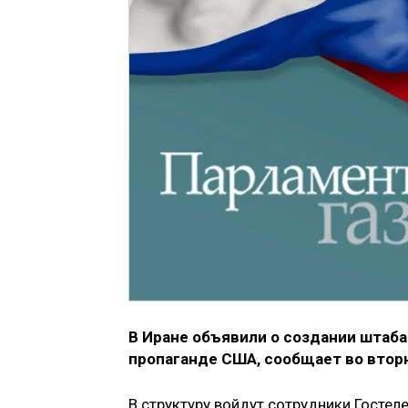
В Иране объявили о создании
штаба
пропаганде США, сообщ
ает во втор
В структуру войдут сотрудники Госте