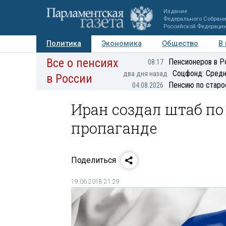
Издание
Федерального Собран
Российской Федераци
Политика
Экономика
Общество
В
Все о пенсиях
Фото
Авторы
Персоны
Мнения
Регионы
Пенсионеров в Р
08:17
Соцфонд: Средн
два дня назад
в России
Пенсию по старо
04.08.2026
Иран создал штаб п
пропаганде
Поделиться
19.06.2018 21:29