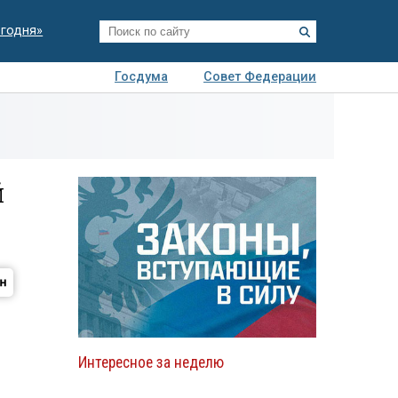
егодня»
Госдума
Совет Федерации
я
Авто
Недвижимость
Технологии
иза
й
Интересное за неделю