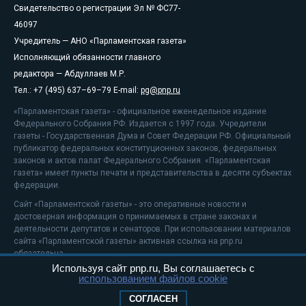
Свидетельство о регистрации Эл № ФС77-
46097
Учредитель — АНО «Парламентская газета»
Исполняющий обязанности главного
редактора — Абдуллаев М.Р.
Тел.: +7 (495) 637–69–79 E-mail:
pg@pnp.ru
«Парламентская газета» - официальное еженедельное издание
Федерального Собрания РФ. Издается с 1997 года. Учредители
газеты - Государственная Дума и Совет Федерации РФ. Официальный
публикатор федеральных конституционных законов, федеральных
законов и актов палат Федерального Собрания. «Парламентская
газета» имеет пункты печати и представительства в десяти субъектах
федерации.
Сайт «Парламентской газеты» - это оперативные новости и
достоверная информация о принимаемых в стране законах и
деятельности депутатов и сенаторов. При использовании материалов
сайта «Парламентской газеты» активная ссылка на pnp.ru
обязательна.
Используя сайт pnp.ru, Вы соглашаетесь с
На информационном ресурсе применяются
рекомендательные
использованием файлов cookie
технологии
Положение о защите персональных данных
СОГЛАСЕН