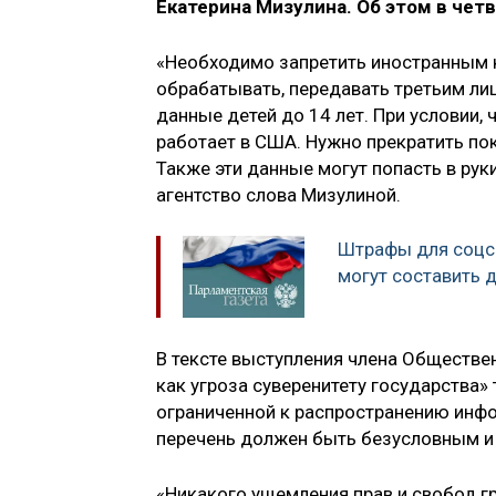
Екатерина Мизулина. Об этом в че
«Необходимо запретить иностранным 
обрабатывать, передавать третьим ли
данные детей до 14 лет. При условии, 
работает в США. Нужно прекратить по
Также эти данные могут попасть в ру
агентство слова Мизулиной.
Штрафы для соцсе
могут составить 
В тексте выступления члена Обществе
как угроза суверенитету государства»
ограниченной к распространению инфор
перечень должен быть безусловным и 
«Никакого ущемления прав и свобод г