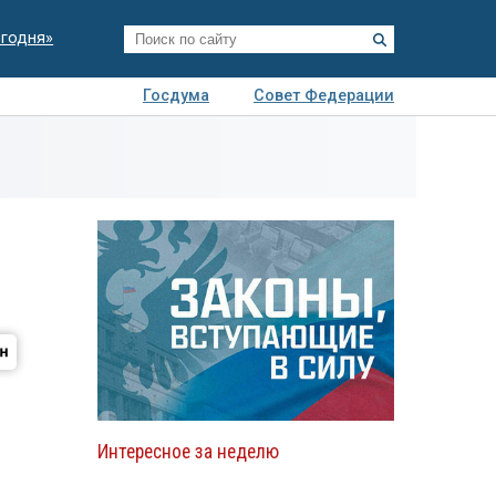
егодня»
Госдума
Совет Федерации
я
Авто
Недвижимость
Технологии
иза
Интересное за неделю