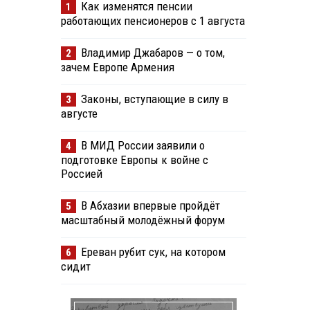
Как изменятся пенсии
1
работающих пенсионеров с 1 августа
Владимир Джабаров — о том,
2
зачем Европе Армения
Законы, вступающие в силу в
3
августе
В МИД России заявили о
4
подготовке Европы к войне с
Россией
В Абхазии впервые пройдёт
5
масштабный молодёжный форум
Ереван рубит сук, на котором
6
сидит