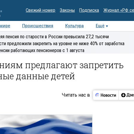
Свежий номер
Законы
Подписка
Журнал «РФ с
ия
и
 мире
Происшествия
Культура
Ещё
Медиацентр
Интервью
Колумнисты
Делова
яя пенсия по старости в России превысила 27,2 тысячи
эксперт
сти предложили закрепить на уровне не ниже 40% от заработка
енсии работающих пенсионеров с 1 августа
ниям предлагают запретить
ные данные детей
Читать нас в