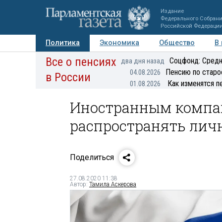
Издание
Федерального Собран
Российской Федераци
Политика
Экономика
Общество
В
Все о пенсиях
Фото
Авторы
Персоны
Мнения
Регионы
Соцфонд: Средн
два дня назад
Пенсию по старо
04.08.2026
в России
Как изменятся п
01.08.2026
Иностранным компа
распространять лич
Поделиться
27.08.2020 11:38
Автор:
Тамила Аскерова