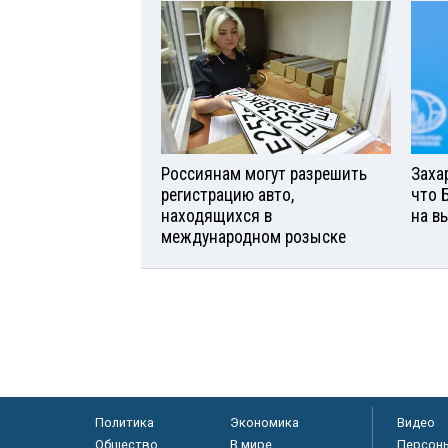
Россиянам могут разрешить
Заха
регистрацию авто,
что 
находящихся в
на в
международном розыске
Политика
Экономика
Видео
Общество
В мире
Персон