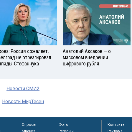
рова: Россия сожалеет,
Анатолий Аксаков — о
Белград не отреагировал
массовом внедрении
ыпады Стефанчука
цифрового рубля
Новости СМИ2
Новости МирТесен
Опросы
Фото
Контакты
ы
Мнения
Регионы
Реклама