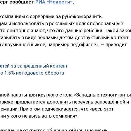
тверг сообщает
РИА «Новости»
.
компаниям с серверами за рубежом хранить,
цам и использовать в рекламных целях персональные
что они точно знают, что это данные ребёнка. Такой зако
казывать в виде рекламы детям деструктивный контент.
ки злоумышленников, например педофилов», — приводит
тей за запрещенный контент
до 1,5% их годового оборота
нной палаты для круглого стола «Западные техногиганты
 также предлагается дополнить перечень запрещённой и
мации. При этом подчёркивается, что «весь этот
ни у кого не вызывать сомнения».
раждан на открытое общение, обмен мнениями,