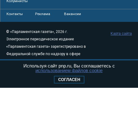
Колумнисты
Контакты
Реклама
Вакансии
© «Парламентская газета», 2026 г.
Карта сайта
Электронное периодическое издание
«Парламентская газета» зарегистрировано в
Федеральной службе по надзору в сфере
связи, информационных технологий и
Используя сайт pnp.ru, Вы соглашаетесь с
массовых коммуникаций (Роскомнадзор) 05
использованием файлов cookie
августа 2011 года. 18+
СОГЛАСЕН
Свидетельство о регистрации Эл № ФС77-
46097
Учредитель — АНО «Парламентская газета»
Исполняющий обязанности главного
редактора — Абдуллаев М.Р.
Тел.: +7 (495) 637–69–79 E-mail:
pg@pnp.ru
«Парламентская газета» - официальное еженедельное издание
Федерального Собрания РФ. Издается с 1997 года. Учредители