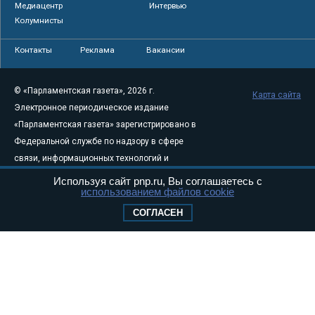
Медиацентр
Интервью
Колумнисты
Контакты
Реклама
Вакансии
© «Парламентская газета», 2026 г.
Карта сайта
Электронное периодическое издание
«Парламентская газета» зарегистрировано в
Федеральной службе по надзору в сфере
связи, информационных технологий и
массовых коммуникаций (Роскомнадзор) 05
Используя сайт pnp.ru, Вы соглашаетесь с
использованием файлов cookie
августа 2011 года. 18+
Свидетельство о регистрации Эл № ФС77-
СОГЛАСЕН
46097
Учредитель — АНО «Парламентская газета»
Исполняющий обязанности главного
редактора — Абдуллаев М.Р.
Тел.: +7 (495) 637–69–79 E-mail:
pg@pnp.ru