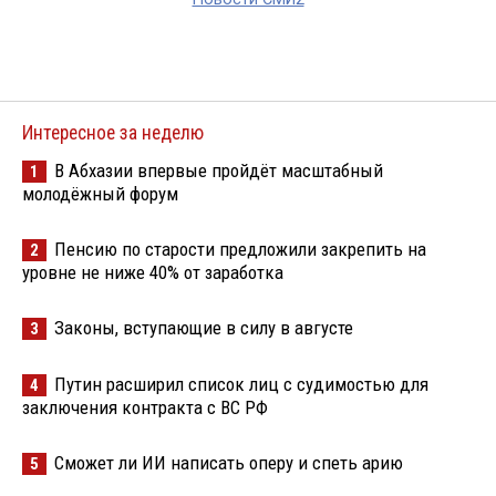
Интересное за неделю
В Абхазии впервые пройдёт масштабный
1
молодёжный форум
Пенсию по старости предложили закрепить на
2
уровне не ниже 40% от заработка
Законы, вступающие в силу в августе
3
Путин расширил список лиц с судимостью для
4
заключения контракта с ВС РФ
Сможет ли ИИ написать оперу и спеть арию
5