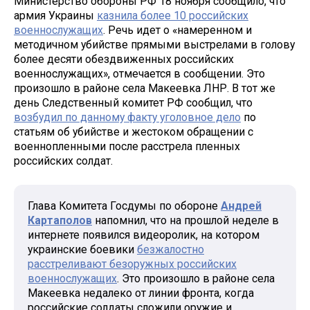
Министерство обороны РФ 18 ноября сообщило, что
армия Украины
казнила более 10 российских
военнослужащих
. Речь идет о «намеренном и
методичном убийстве прямыми выстрелами в голову
более десяти обездвиженных российских
военнослужащих», отмечается в сообщении. Это
произошло в районе села Макеевка ЛНР. В тот же
день Следственный комитет РФ сообщил, что
возбудил по данному факту уголовное дело
по
статьям об убийстве и жестоком обращении с
военнопленными после расстрела пленных
российских солдат.
Глава Комитета Госдумы по обороне
Андрей
Картаполов
напомнил, что на прошлой неделе в
интернете появился видеоролик, на котором
украинские боевики
безжалостно
расстреливают безоружных российских
военнослужащих
. Это произошло в районе села
Макеевка недалеко от линии фронта, когда
российские солдаты сложили оружие и