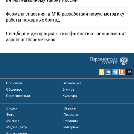
антиотмывочному закону России
Формула спасения: в МЧС разработали новую методику
работы пожарных бригад
Спецборт и декорация к кинофантастике: чем знаменит
аэропорт Шереметьево
Политика
Экономика
Общество
В мире
Происшествия
Культура
Видео
Опросы
Фото
Персоны
Мнения
Регионы
Медиацентр
Интервью
Колумнисты