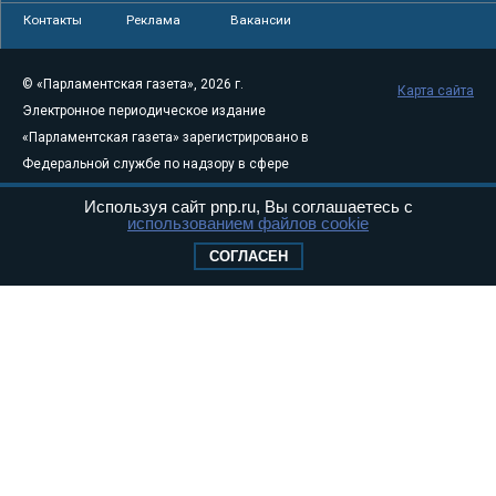
Контакты
Реклама
Вакансии
© «Парламентская газета», 2026 г.
Карта сайта
Электронное периодическое издание
«Парламентская газета» зарегистрировано в
Федеральной службе по надзору в сфере
связи, информационных технологий и
Используя сайт pnp.ru, Вы соглашаетесь с
массовых коммуникаций (Роскомнадзор) 05
использованием файлов cookie
августа 2011 года. 18+
СОГЛАСЕН
Свидетельство о регистрации Эл № ФС77-
46097
Учредитель — АНО «Парламентская газета»
Исполняющий обязанности главного
редактора — Абдуллаев М.Р.
Тел.: +7 (495) 637–69–79 E-mail:
pg@pnp.ru
«Парламентская газета» - официальное еженедельное издание
Федерального Собрания РФ. Издается с 1997 года. Учредители
газеты - Государственная Дума и Совет Федерации РФ. Официальный