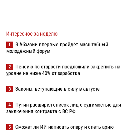
Интересное за неделю
В Абхазии впервые пройдёт масштабный
1
молодёжный форум
Пенсию по старости предложили закрепить на
2
уровне не ниже 40% от заработка
Законы, вступающие в силу в августе
3
Путин расширил список лиц с судимостью для
4
заключения контракта с ВС РФ
Сможет ли ИИ написать оперу и спеть арию
5