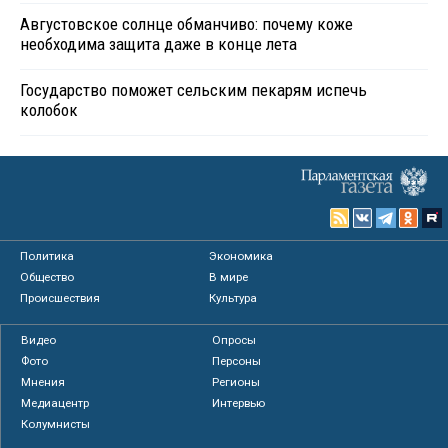
Августовское солнце обманчиво: почему коже
необходима защита даже в конце лета
Государство поможет сельским пекарям испечь
колобок
Политика
Экономика
Общество
В мире
Происшествия
Культура
Видео
Опросы
Фото
Персоны
Мнения
Регионы
Медиацентр
Интервью
Колумнисты