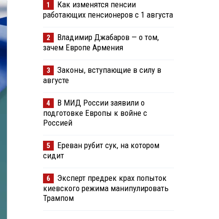
Как изменятся пенсии
1
работающих пенсионеров с 1 августа
Владимир Джабаров — о том,
2
зачем Европе Армения
Законы, вступающие в силу в
3
августе
В МИД России заявили о
4
подготовке Европы к войне с
Россией
Ереван рубит сук, на котором
5
сидит
Эксперт предрек крах попыток
6
киевского режима манипулировать
Трампом