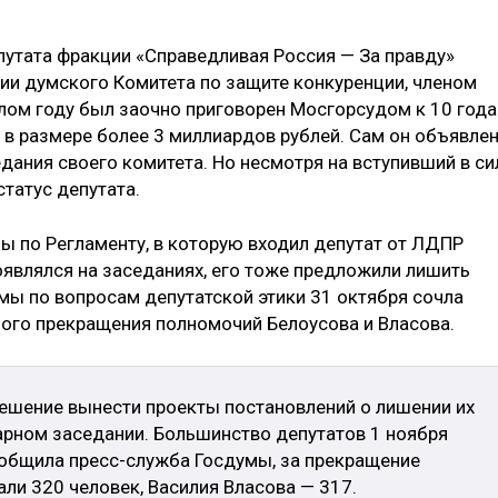
утата фракции «Справедливая Россия — За правду»
ии думского Комитета по защите конкуренции, членом
шлом году был заочно приговорен Мосгорсудом к 10 год
 в размере более 3 миллиардов рублей. Сам он объявлен
едания своего комитета. Но несмотря на вступивший в си
статус депутата.
ы по Регламенту, в которую входил депутат от ЛДПР
появлялся на заседаниях, его тоже предложили лишить
мы по вопросам депутатской этики 31 октября сочла
ого прекращения полномочий Белоусова и Власова.
решение вынести проекты постановлений о лишении их
арном заседании. Большинство депутатов 1 ноября
общила пресс-служба Госдумы, за прекращение
ли 320 человек, Василия Власова — 317.