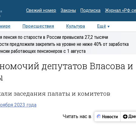
Свежий номер
Законы
Подписка
Журнал «РФ с
ия
и
 мире
Происшествия
Культура
Ещё
Медиацентр
Интервью
Колумнисты
Делова
я пенсия по старости в России превысила 27,2 тысячи
эксперт
ости предложили закрепить на уровне не ниже 40% от заработка
енсии работающих пенсионеров с 1 августа
номочий депутатов Власова и
ы
скали заседания палаты и комитетов
оября 2023 года
Читать нас в