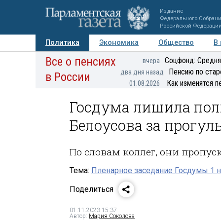
Издание
Федерального Собран
Российской Федераци
Политика
Экономика
Общество
В
Все о пенсиях
Фото
Авторы
Персоны
Мнения
Регионы
Соцфонд: Средня
вчера
Пенсию по стар
два дня назад
в России
Как изменятся п
01.08.2026
Госдума лишила пол
Белоусова за прогул
По словам коллег, они пропу
Тема:
Пленарное заседание Госдумы 1 н
Поделиться
01.11.2023 15:37
Автор:
Мария Соколова