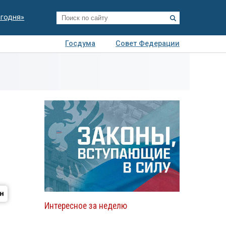
егодня»
Госдума
Совет Федерации
я
Авто
Недвижимость
Технологии
иза
Интересное за неделю