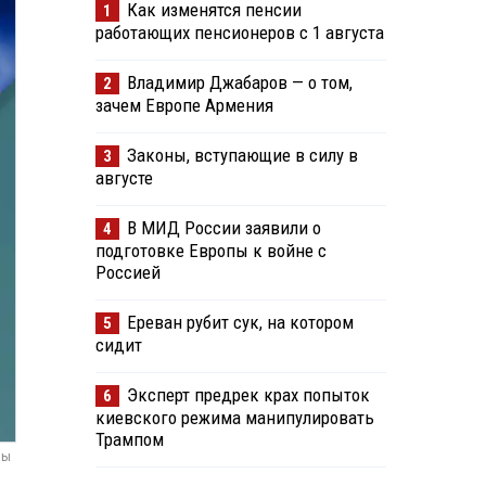
Как изменятся пенсии
1
работающих пенсионеров с 1 августа
Владимир Джабаров — о том,
2
зачем Европе Армения
Законы, вступающие в силу в
3
августе
В МИД России заявили о
4
подготовке Европы к войне с
Россией
Ереван рубит сук, на котором
5
сидит
Эксперт предрек крах попыток
6
киевского режима манипулировать
Трампом
мы