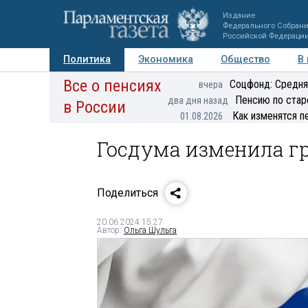
Издание
Федерального Собран
Российской Федераци
Политика
Экономика
Общество
В
Все о пенсиях
Фото
Авторы
Персоны
Мнения
Регионы
Соцфонд: Средня
вчера
Пенсию по стар
два дня назад
в России
Как изменятся п
01.08.2026
Госдума изменила г
Поделиться
20.06.2024 15:27
Автор:
Ольга Шульга