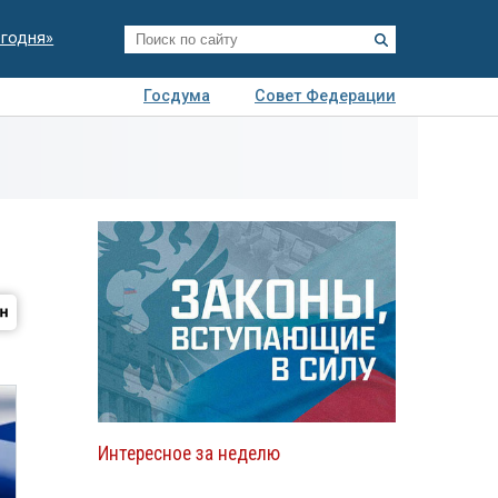
егодня»
Госдума
Совет Федерации
я
Авто
Недвижимость
Технологии
иза
Интересное за неделю