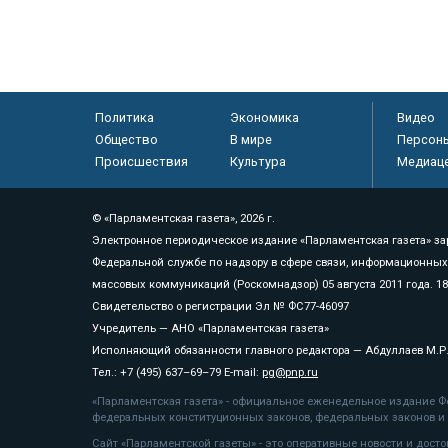
Политика
Экономика
Видео
Общество
В мире
Персон
Происшествия
Культура
Медиац
© «Парламентская газета», 2026 г.
Электронное периодическое издание «Парламентская газета» за
Федеральной службе по надзору в сфере связи, информационных
массовых коммуникаций (Роскомнадзор) 05 августа 2011 года. 1
Свидетельство о регистрации Эл № ФС77-46097
Учредитель — АНО «Парламентская газета»
Исполняющий обязанности главного редактора — Абдуллаев М.Р
Тел.: +7 (495) 637–69–79 E-mail:
pg@pnp.ru
«Парламентская газета» - официальное еженедельное издание Фе
федеральных конституционных законов, федеральных законов и а
Сайт «Парламентской газеты» - это оперативные новости и дост