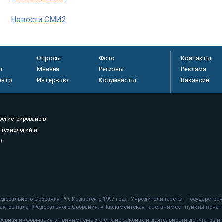
Новости СМИ2
Опросы
Фото
Контакты
ы
Мнения
Регионы
Реклама
ентр
Интервью
Колумнисты
Вакансии
регистрировано в
 технологий и
8+
.
дерального Собрания РФ. Издается с 1997 года. Учредители газеты - Государств
ктов палат Федерального Собрания. «Парламентская газета» имеет пункты печати
оверная информация о принимаемых в стране законах и деятельности депутатов и