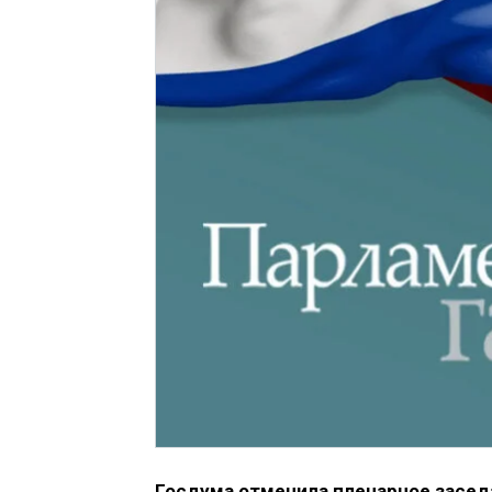
Госдума отменила пленарное заседа