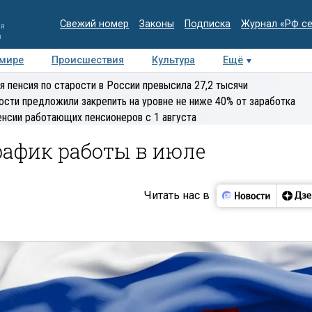
Свежий номер
Законы
Подписка
Журнал «РФ с
ия
и
 мире
Происшествия
Культура
Ещё
Медиацентр
Интервью
Колумнисты
Делова
я пенсия по старости в России превысила 27,2 тысячи
эксперт
ости предложили закрепить на уровне не ниже 40% от заработка
енсии работающих пенсионеров с 1 августа
рафик работы в июле
Читать нас в