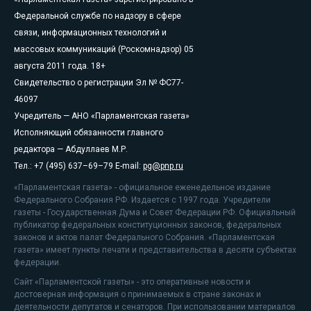
Федеральной службе по надзору в сфере
связи, информационных технологий и
массовых коммуникаций (Роскомнадзор) 05
августа 2011 года. 18+
Свидетельство о регистрации Эл № ФС77-
46097
Учредитель — АНО «Парламентская газета»
Исполняющий обязанности главного
редактора — Абдуллаев М.Р.
Тел.: +7 (495) 637–69–79 E-mail:
pg@pnp.ru
«Парламентская газета» - официальное еженедельное издание
Федерального Собрания РФ. Издается с 1997 года. Учредители
газеты - Государственная Дума и Совет Федерации РФ. Официальный
публикатор федеральных конституционных законов, федеральных
законов и актов палат Федерального Собрания. «Парламентская
газета» имеет пункты печати и представительства в десяти субъектах
федерации.
Сайт «Парламентской газеты» - это оперативные новости и
достоверная информация о принимаемых в стране законах и
деятельности депутатов и сенаторов. При использовании материалов