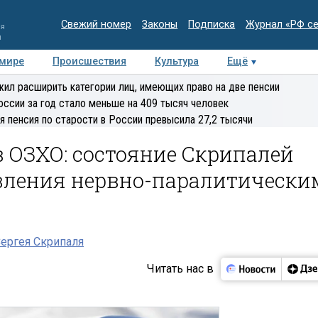
Свежий номер
Законы
Подписка
Журнал «РФ с
ия
и
 мире
Происшествия
Культура
Ещё
Медиацентр
Интервью
Колумнисты
Делова
ил расширить категории лиц, имеющих право на две пенсии
эксперт
оссии за год стало меньше на 409 тысяч человек
я пенсия по старости в России превысила 27,2 тысячи
в ОЗХО: состояние Скрипалей
вления нервно-паралитически
ергея Скрипаля
Читать нас в