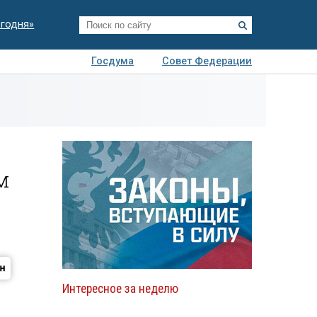
егодня»
Госдума
Совет Федерации
я
Авто
Недвижимость
Технологии
иза
м
Интересное за неделю