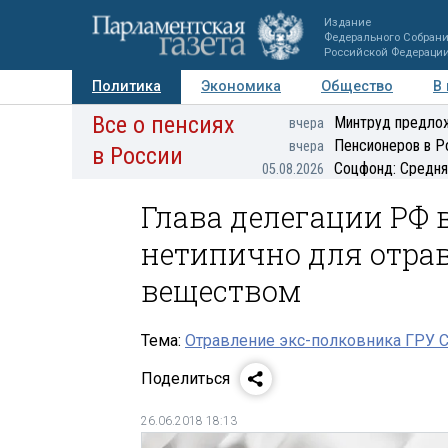
Издание
Федерального Собран
Российской Федераци
Политика
Экономика
Общество
В
Все о пенсиях
Фото
Авторы
Персоны
Мнения
Регионы
Минтруд предлож
вчера
Пенсионеров в Р
вчера
в России
Соцфонд: Средня
05.08.2026
Глава делегации РФ 
нетипично для отра
веществом
Тема:
Отравление экс-полковника ГРУ С
Поделиться
26.06.2018 18:13