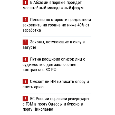
В Абхазии впервые пройдёт
1
масштабный молодёжный форум
Пенсию по старости предложили
2
закрепить на уровне не ниже 40% от
заработка
Законы, вступающие в силу в
3
августе
Путин расширил список лиц с
4
судимостью для заключения
контракта с ВС РФ
Сможет ли ИИ написать оперу и
5
спеть арию
ВС России поразили резервуары
6
с ГСМ в порту Одессы и буксир в
порту Николаева