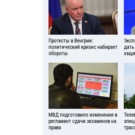
Протесты в Венгрии:
Эксп
политический кризис набирает
дать
обороты
защи
МВД подготовило изменения в
Теле
регламент сдачи экзаменов на
эпиц
права
трас