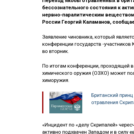
Переход якобы отравленных в брит
бессознательного состояния к акт
нервно-паралитическим веществом
России Георгий Каламанов, сообща
Заявление чиновника, который являетс
конференции государств -участников 
во вторник.
По итогам конференции, проходящей в 
химического оружия (ОЗХО) может пол
химоружия.
Британский принц
отравления Скрип
«Инцидент по «делу Скрипалей» черес
активно подхвачен Западом и в силу 