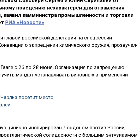
анском Солсбери Сергея и Юлии Скрипалей от
ивному поведению нехарактерен для отравления
, заявил замминистра промышленности и торговли
ет
РИА «Новости»
.
я главой российской делегации на спецсессии
Конвенции о запрещении химического оружия, прозвучал
Гааге с 26 по 28 июня, Организация по запрещению
учить мандат устанавливать виновных в применении
 Чарльз посетит место
алей
чур цинично инспирирован Лондоном против России,
евроатлантической солидарности с большим энтузиазмо