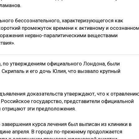
аламанов.
льного бессознательного, характеризующегося как
короткий промежуток времени к активному и осознанно
 поражения нервно-паралитическими веществами
твия».
а, по утверждениям официального Лондона, были
Скрипаль и его дочь Юлия, что вызвало крупный
едъявления доказательств утверждают, что к отравлени
 Российское государство, представители официальной
и отрицают эти предположения.
 завершения курса лечения был выписан из клиники в
дине апреля. В городе по-прежнему продолжается
или о завершении процесса химической очистки