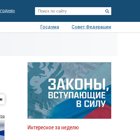
егодня»
Госдума
Совет Федерации
я
Авто
Недвижимость
Технологии
иза
ура
Интересное за неделю