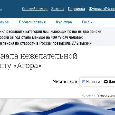
Свежий номер
Законы
Подписка
Журнал «РФ с
ия
и
 мире
Происшествия
Культура
Ещё
Медиацентр
Интервью
Колумнисты
Делова
ил расширить категории лиц, имеющих право на две пенсии
эксперт
оссии за год стало меньше на 409 тысяч человек
я пенсия по старости в России превысила 27,2 тысячи
знала нежелательной
пу «Агора»
Читать нас в
Источник:
Генпрокурат