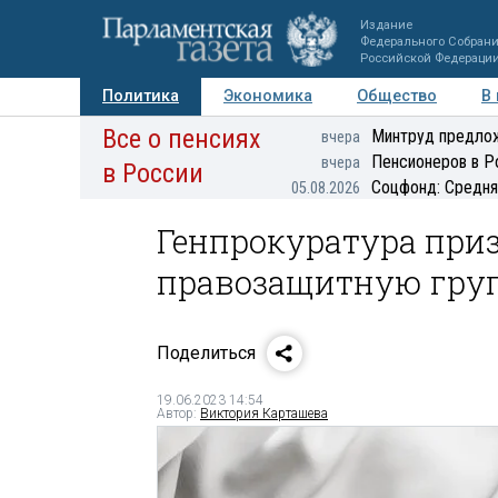
Издание
Федерального Собран
Российской Федераци
Политика
Экономика
Общество
В
Все о пенсиях
Фото
Авторы
Персоны
Мнения
Регионы
Минтруд предлож
вчера
Пенсионеров в Р
вчера
в России
Соцфонд: Средня
05.08.2026
Генпрокуратура при
правозащитную груп
Поделиться
19.06.2023 14:54
Автор:
Виктория Карташева