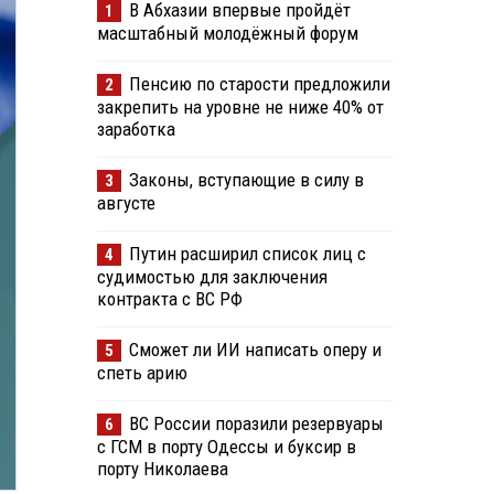
В Абхазии впервые пройдёт
1
масштабный молодёжный форум
Пенсию по старости предложили
2
закрепить на уровне не ниже 40% от
заработка
Законы, вступающие в силу в
3
августе
Путин расширил список лиц с
4
судимостью для заключения
контракта с ВС РФ
Сможет ли ИИ написать оперу и
5
спеть арию
ВС России поразили резервуары
6
с ГСМ в порту Одессы и буксир в
порту Николаева