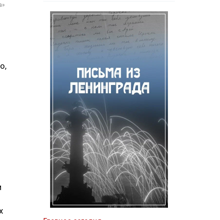
а»
о,
и
х