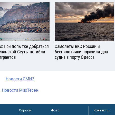
aís: При попытке добраться
Самолеты ВКС России и
спанской Сеуты погибли
беспилотники поразили два
игрантов
судна в порту Одесса
Новости СМИ2
Новости МирТесен
Опросы
Фото
Контакты