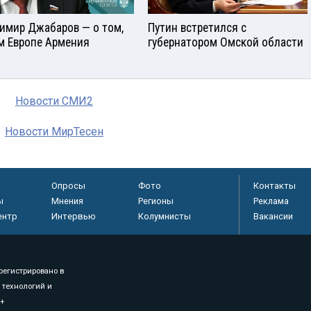
имир Джабаров — о том,
Путин встретился с
м Европе Армения
губернатором Омской области
Новости СМИ2
Новости МирТесен
Опросы
Фото
Контакты
ы
Мнения
Регионы
Реклама
ентр
Интервью
Колумнисты
Вакансии
регистрировано в
 технологий и
8+