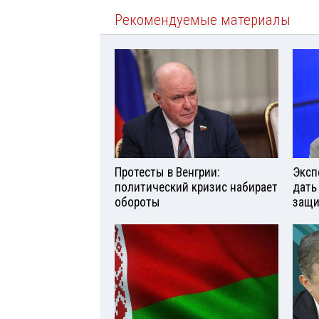
Рекомендуемые материалы
Протесты в Венгрии:
Эксп
политический кризис набирает
дать
обороты
защи