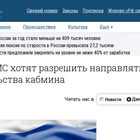
Свежий номер
Законы
Подписка
Журнал «РФ с
ия
и
 мире
Происшествия
Культура
Ещё
Медиацентр
Интервью
Колумнисты
Делова
оссии за год стало меньше на 409 тысяч человек
эксперт
яя пенсия по старости в России превысила 27,2 тысячи
сти предложили закрепить на уровне не ниже 40% от заработка
МС хотят разрешить направлят
ьства кабмина
Читать нас в