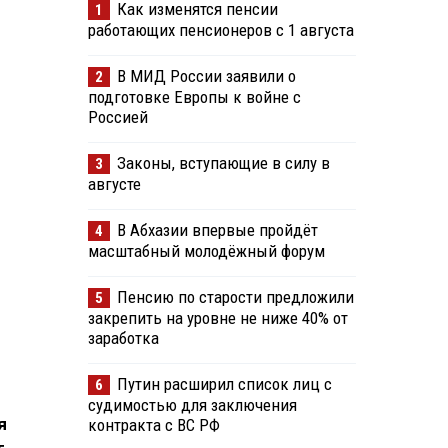
Как изменятся пенсии
1
работающих пенсионеров с 1 августа
В МИД России заявили о
2
подготовке Европы к войне с
Россией
Законы, вступающие в силу в
3
августе
В Абхазии впервые пройдёт
4
масштабный молодёжный форум
Пенсию по старости предложили
5
закрепить на уровне не ниже 40% от
заработка
Путин расширил список лиц с
6
судимостью для заключения
я
контракта с ВС РФ