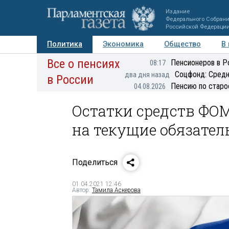
Издание
Федерального Собран
Российской Федераци
Политика
Экономика
Общество
В
Все о пенсиях
Фото
Авторы
Персоны
Мнения
Регионы
Пенсионеров в Р
08:17
Соцфонд: Средн
два дня назад
в России
Пенсию по старо
04.08.2026
Остатки средств ФО
на текущие обязател
Поделиться
01.04.2021 12:46
Автор:
Тамила Аскерова