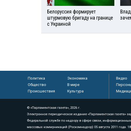
Белоруссия формирует
Влад
штурмовую бригаду на границе
заче
с Украиной
Политика
Экономика
Видео
Общество
В мире
Персон
Происшествия
Культура
Медиац
© «Парламентская газета», 2026 г.
Электронное периодическое издание «Парламентская газета» за
Федеральной службе по надзору в сфере связи, информационных
массовых коммуникаций (Роскомнадзор) 05 августа 2011 года. 1