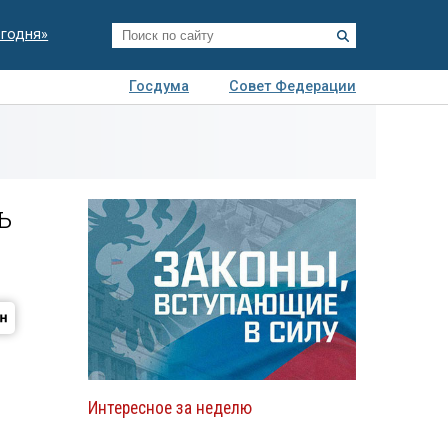
егодня»
Госдума
Совет Федерации
я
Авто
Недвижимость
Технологии
иза
ь
Интересное за неделю