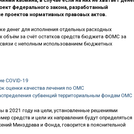
иями кабмина, в случае если на них не хватает дене
оект федерального закона, разработанный
ле проектов нормативных правовых актов.
тке денег для исполнения отдельных расходных
их объём за счёт остатков средств бюджета ФОМС за
в связи с неполным использованием бюджетных
ние COVID-19
ок оценки качества лечения по ОМС
распределения субвенций территориальным фондам ОМС
ы в 2021 году на цели, установленные решениями
мер средств и цели их направления будут определяться
ений Минздрава и Фонда, говорится в пояснительной