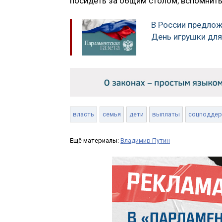
посидеть за общим столом, вспомнит
В России предлож
День игрушки дл
власть
семья
дети
выплаты
соцподде
Ещё материалы:
Владимир Путин