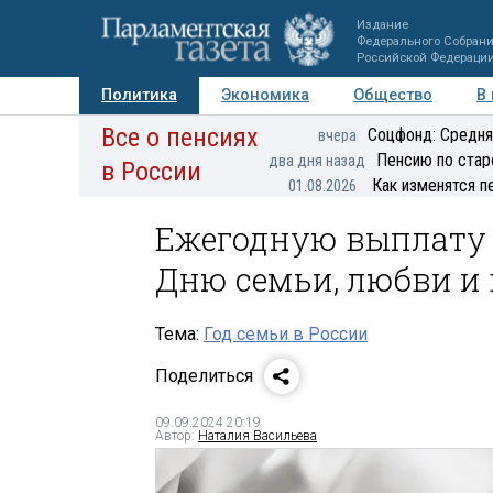
Издание
Федерального Собран
Российской Федераци
Политика
Экономика
Общество
В
Все о пенсиях
Фото
Авторы
Персоны
Мнения
Регионы
Соцфонд: Средня
вчера
Пенсию по стар
два дня назад
в России
Как изменятся п
01.08.2026
Ежегодную выплату 
Дню семьи, любви и
Тема:
Год семьи в России
Поделиться
09.09.2024 20:19
Автор:
Наталия Васильева