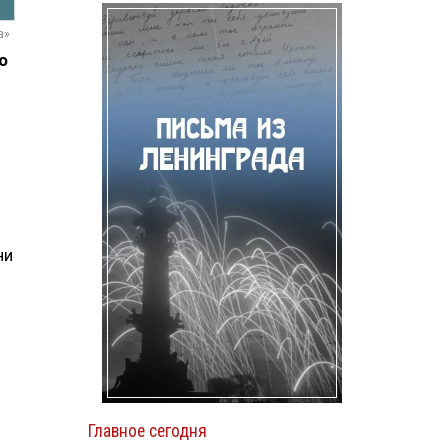
а»
о
ни
Главное сегодня