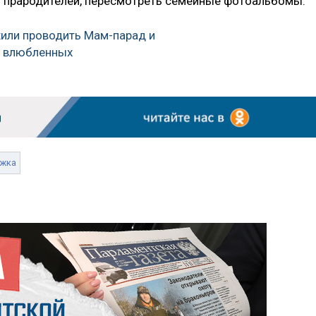
ь прародителей, пересмотреть семейные фотоальбомы.
или проводить Мам-парад и
я влюбленных
ржка