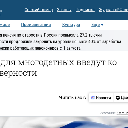
Свежий номер
Законы
Подписка
Журнал «РФ с
ия
и
 мире
Происшествия
Культура
Ещё
Медиацентр
Интервью
Колумнисты
Делова
я пенсия по старости в России превысила 27,2 тысячи
эксперт
ости предложили закрепить на уровне не ниже 40% от заработка
енсии работающих пенсионеров с 1 августа
для многодетных введут ко
 верности
Читать нас в
Источник:
Kremlin