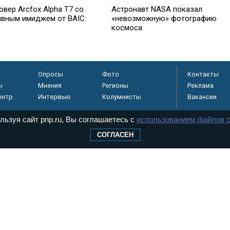
вер Arcfox Alpha T7 со
Астронавт NASA показал
ивным имиджем от BAIC:
«невозможную» фотографию
космоса
Опросы
Фото
Контакты
ы
Мнения
Регионы
Реклама
ентр
Интервью
Колумнисты
Вакансии
льзуя сайт pnp.ru, Вы соглашаетесь с
использованием файлов c
СОГЛАСЕН
регистрировано в
 технологий и
8+
.
дерального Собрания РФ. Издается с 1997 года. Учредители газеты - Государств
ктов палат Федерального Собрания. «Парламентская газета» имеет пункты печати