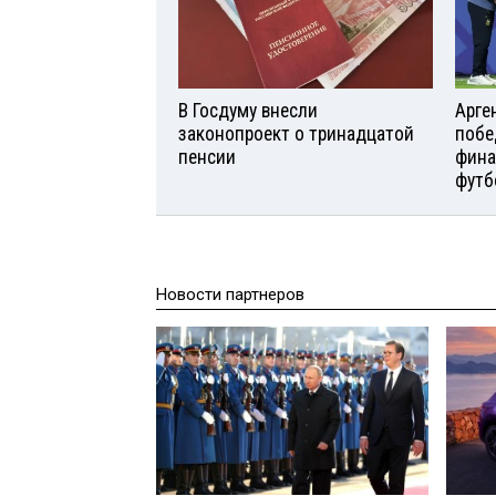
В Госдуму внесли
Арге
законопроект о тринадцатой
побе
пенсии
фина
футб
Новости партнеров