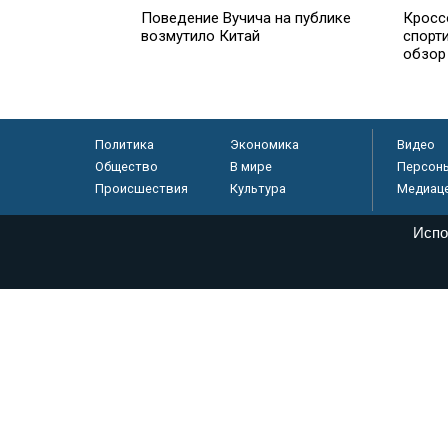
Поведение Вучича на публике
Кроссо
возмутило Китай
спорт
обзор
Политика
Экономика
Видео
Общество
В мире
Персон
Происшествия
Культура
Медиац
Испо
© «Парламентская газета», 2026 г.
Электронное периодическое издание «Парламентская газета» за
Федеральной службе по надзору в сфере связи, информационных
массовых коммуникаций (Роскомнадзор) 05 августа 2011 года. 1
Свидетельство о регистрации Эл № ФС77-46097
Учредитель — АНО «Парламентская газета»
Исполняющий обязанности главного редактора — Абдуллаев М.Р
Тел.: +7 (495) 637–69–79 E-mail:
pg@pnp.ru
«Парламентская газета» - официальное еженедельное издание Фе
федеральных конституционных законов, федеральных законов и а