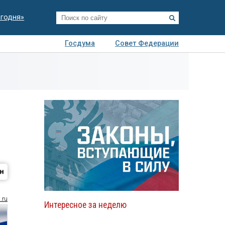
егодня»
Госдума
Совет Федерации
я
Авто
Недвижимость
Технологии
иза
.ru
Интересное за неделю