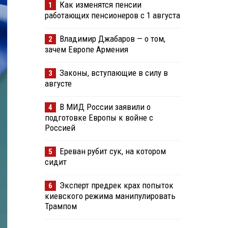
Как изменятся пенсии
1
работающих пенсионеров с 1 августа
Владимир Джабаров — о том,
2
зачем Европе Армения
Законы, вступающие в силу в
3
августе
В МИД России заявили о
4
подготовке Европы к войне с
Россией
Ереван рубит сук, на котором
5
сидит
Эксперт предрек крах попыток
6
киевского режима манипулировать
Трампом