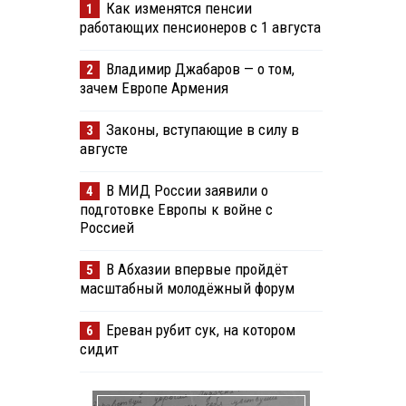
Как изменятся пенсии
1
работающих пенсионеров с 1 августа
Владимир Джабаров — о том,
2
зачем Европе Армения
Законы, вступающие в силу в
3
августе
В МИД России заявили о
4
подготовке Европы к войне с
Россией
В Абхазии впервые пройдёт
5
масштабный молодёжный форум
Ереван рубит сук, на котором
6
сидит