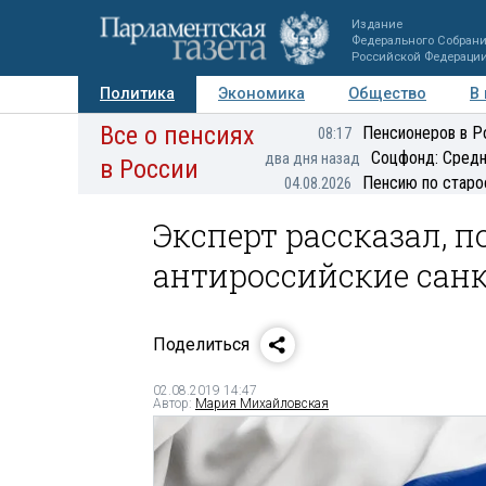
Издание
Федерального Собран
Российской Федераци
Политика
Экономика
Общество
В
Все о пенсиях
Фото
Авторы
Персоны
Мнения
Регионы
Пенсионеров в Р
08:17
Соцфонд: Средн
два дня назад
в России
Пенсию по старо
04.08.2026
Эксперт рассказал, 
антироссийские сан
Поделиться
02.08.2019 14:47
Автор:
Мария Михайловская