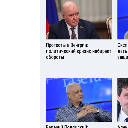
Протесты в Венгрии:
Эксп
политический кризис набирает
дать
обороты
защи
Валерий Полянский:
Алек