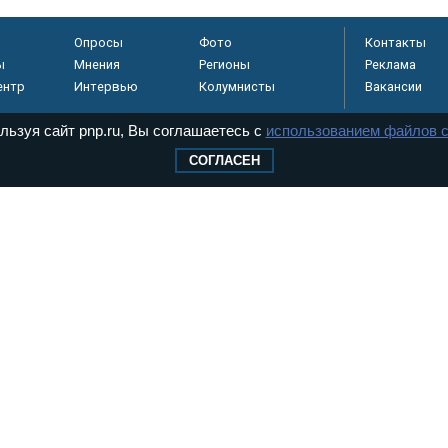
Опросы
Фото
Контакты
ы
Мнения
Регионы
Реклама
ентр
Интервью
Колумнисты
Вакансии
льзуя сайт pnp.ru, Вы соглашаетесь с
использованием файлов c
СОГЛАСЕН
регистрировано в
 технологий и
8+
.
дерального Собрания РФ. Издается с 1997 года. Учредители газеты - Государств
ктов палат Федерального Собрания. «Парламентская газета» имеет пункты печати
оверная информация о принимаемых в стране законах и деятельности депутатов и
ехнологии