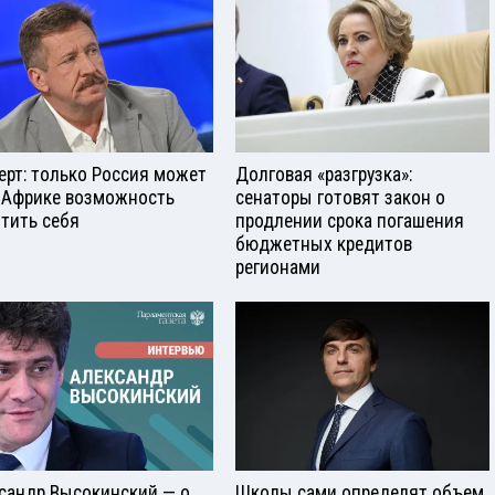
ерт: только Россия может
Долговая «разгрузка»:
 Африке возможность
сенаторы готовят закон о
тить себя
продлении срока погашения
бюджетных кредитов
регионами
сандр Высокинский — о
Школы сами определят объем