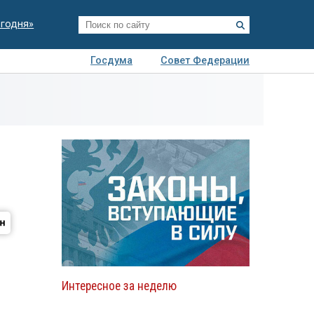
егодня»
Госдума
Совет Федерации
я
Авто
Недвижимость
Технологии
иза
Интересное за неделю