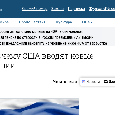
Свежий номер
Законы
Подписка
Журнал «РФ с
ия
и
 мире
Происшествия
Культура
Ещё
Медиацентр
Интервью
Колумнисты
Делова
оссии за год стало меньше на 409 тысяч человек
эксперт
яя пенсия по старости в России превысила 27,2 тысячи
сти предложили закрепить на уровне не ниже 40% от заработка
почему США вводят новые
кции
Читать нас в