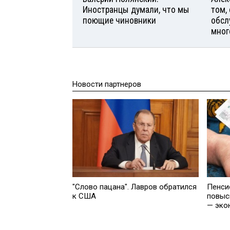
Иностранцы думали, что мы
том,
поющие чиновники
обсл
мног
Новости партнеров
"Слово пацана". Лавров обратился
Пенси
к США
повыс
— эко