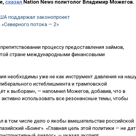
е,
сказал
Nation News политолог Владимир Можегов.
США поддержал законопроект
в «Северного потока — 2»
о «препятствовании процессу предоставления займов,
 этой стране международными финансовыми
ния необходимы уже не как инструмент давления на наш
я либерального истеблишмента и трамповской
ёт к выборам», — напомнил Можегов, добавив, что в
активно использовать все резонансные темы, чтобы
ал в том числе дело о якобы вмешательстве российской
зийский «Боинг». «Главная цель этой политики — не дат
нструктивный диалог», — указал эксперт.