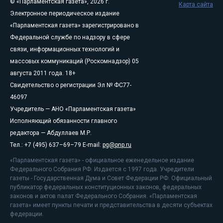
© «Парламентская газета», 2026 г.
Карта сайта
Электронное периодическое издание
«Парламентская газета» зарегистрировано в
Федеральной службе по надзору в сфере
связи, информационных технологий и
массовых коммуникаций (Роскомнадзор) 05
августа 2011 года. 18+
Свидетельство о регистрации Эл № ФС77-
46097
Учредитель — АНО «Парламентская газета»
Исполняющий обязанности главного
редактора — Абдуллаев М.Р.
Тел.: +7 (495) 637–69–79 E-mail:
pg@pnp.ru
«Парламентская газета» - официальное еженедельное издание
Федерального Собрания РФ. Издается с 1997 года. Учредители
газеты - Государственная Дума и Совет Федерации РФ. Официальный
публикатор федеральных конституционных законов, федеральных
законов и актов палат Федерального Собрания. «Парламентская
газета» имеет пункты печати и представительства в десяти субъектах
федерации.