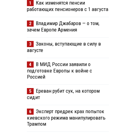
Как изменятся пенсии
1
работающих пенсионеров с 1 августа
Владимир Джабаров — о том,
2
зачем Европе Армения
Законы, вступающие в силу в
3
августе
В МИД России заявили о
4
подготовке Европы к войне с
Россией
Ереван рубит сук, на котором
5
сидит
Эксперт предрек крах попыток
6
киевского режима манипулировать
Трампом