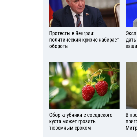
Протесты в Венгрии:
Эксп
политический кризис набирает
дать
обороты
защи
Сбор клубники с соседского
В пр
куста может грозить
приг
тюремным сроком
Мит