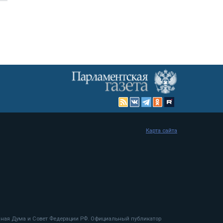
Карта сайта
енная Дума и Совет Федерации РФ. Официальный публикатор