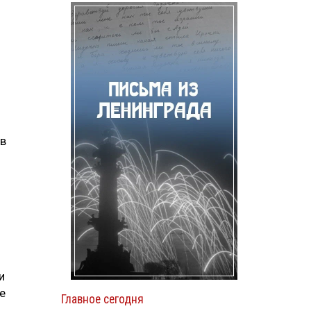
 в
и
е
Главное сегодня