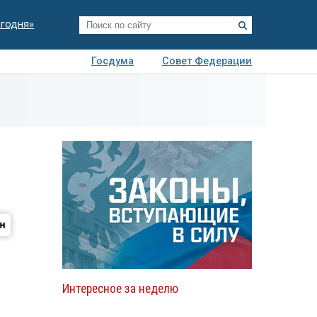
егодня»
Госдума
Совет Федерации
я
Авто
Недвижимость
Технологии
иза
Интересное за неделю