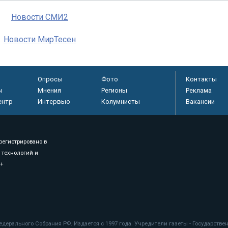
Новости СМИ2
Новости МирТесен
Опросы
Фото
Контакты
ы
Мнения
Регионы
Реклама
ентр
Интервью
Колумнисты
Вакансии
регистрировано в
 технологий и
8+
.
дерального Собрания РФ. Издается с 1997 года. Учредители газеты - Государств