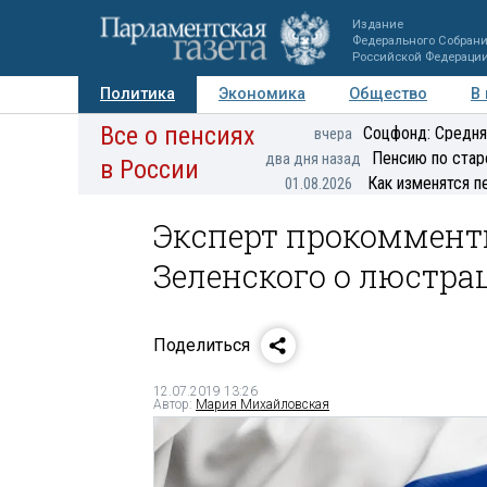
Издание
Федерального Собран
Российской Федераци
Политика
Экономика
Общество
В
Все о пенсиях
Фото
Авторы
Персоны
Мнения
Регионы
Соцфонд: Средня
вчера
Пенсию по стар
два дня назад
в России
Как изменятся п
01.08.2026
Эксперт прокоммент
Зеленского о люстр
Поделиться
12.07.2019 13:26
Автор:
Мария Михайловская