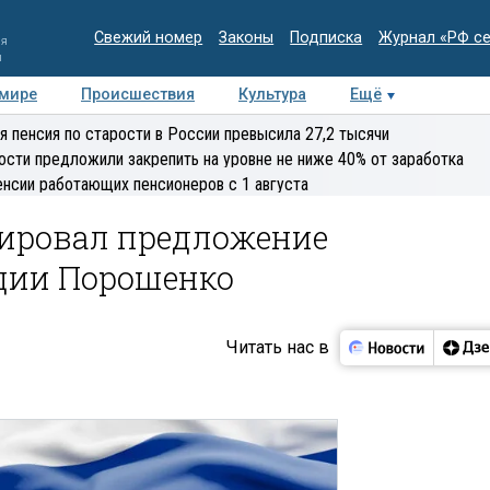
Свежий номер
Законы
Подписка
Журнал «РФ с
ия
и
 мире
Происшествия
Культура
Ещё
Медиацентр
Интервью
Колумнисты
Делова
я пенсия по старости в России превысила 27,2 тысячи
эксперт
ости предложили закрепить на уровне не ниже 40% от заработка
енсии работающих пенсионеров с 1 августа
ировал предложение
ации Порошенко
Читать нас в