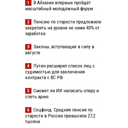
В Абхазии впервые пройдёт
1
масштабный молодёжный форум
Пенсию по старости предложили
2
закрепить на уровне не ниже 40% от
заработка
Законы, вступающие в силу в
3
августе
Путин расширил список лиц с
4
судимостью для заключения
контракта с ВС РФ
Сможет ли ИИ написать оперу и
5
спеть арию
Соцфонд: Средняя пенсия по
6
старости в России превысила 27,2
тысячи