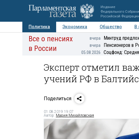
Издание
Федерального Собран
Российской Федераци
Политика
Экономика
Общество
В
Все о пенсиях
Фото
Авторы
Персоны
Мнения
Регионы
Минтруд предлож
вчера
Пенсионеров в Р
вчера
в России
Соцфонд: Средня
05.08.2026
Эксперт отметил ва
учений РФ в Балтий
Поделиться
01.08.2019 19:07
Автор:
Мария Михайловская