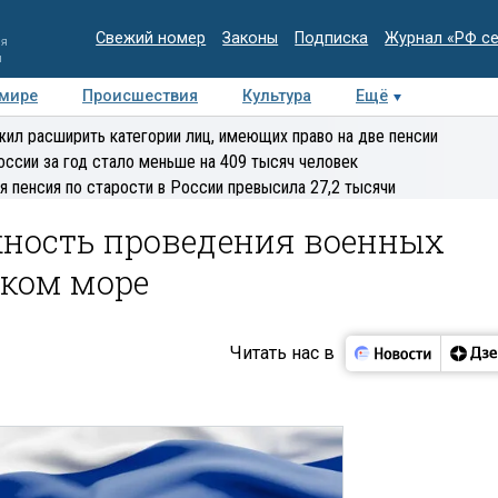
Свежий номер
Законы
Подписка
Журнал «РФ с
ия
и
 мире
Происшествия
Культура
Ещё
Медиацентр
Интервью
Колумнисты
Делова
ил расширить категории лиц, имеющих право на две пенсии
эксперт
оссии за год стало меньше на 409 тысяч человек
я пенсия по старости в России превысила 27,2 тысячи
жность проведения военных
ском море
Читать нас в