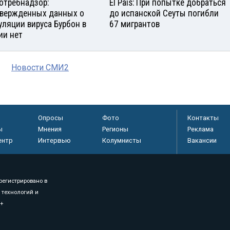
отребнадзор:
El País: При попытке добраться
вержденных данных о
до испанской Сеуты погибли
уляции вируса Бурбон в
67 мигрантов
ии нет
Новости СМИ2
Опросы
Фото
Контакты
ы
Мнения
Регионы
Реклама
ентр
Интервью
Колумнисты
Вакансии
регистрировано в
 технологий и
8+