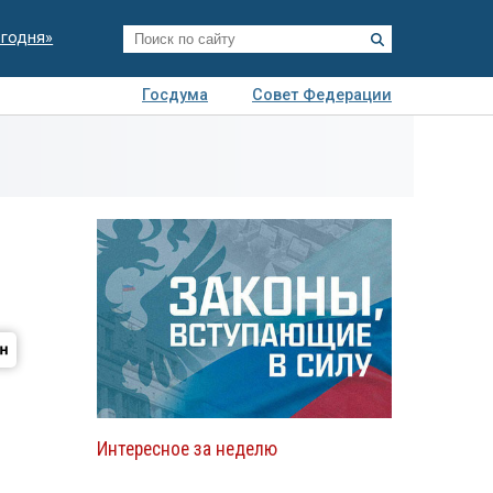
егодня»
Госдума
Совет Федерации
я
Авто
Недвижимость
Технологии
иза
Интересное за неделю