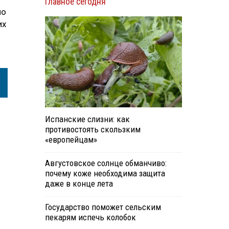
Главное сегодня
по
их
Испанские слизни: как
противостоять скользким
«европейцам»
Августовское солнце обманчиво:
почему коже необходима защита
даже в конце лета
Государство поможет сельским
пекарям испечь колобок