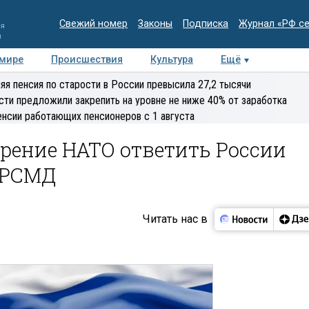
Свежий номер
Законы
Подписка
Журнал «РФ с
ия
и
 мире
Происшествия
Культура
Ещё
Медиацентр
Интервью
Колумнисты
Делова
яя пенсия по старости в России превысила 27,2 тысячи
эксперт
сти предложили закрепить на уровне не ниже 40% от заработка
енсии работающих пенсионеров с 1 августа
рение НАТО ответить России
ДРСМД
Читать нас в