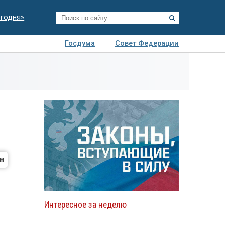
егодня»
Госдума
Совет Федерации
я
Авто
Недвижимость
Технологии
иза
Интересное за неделю