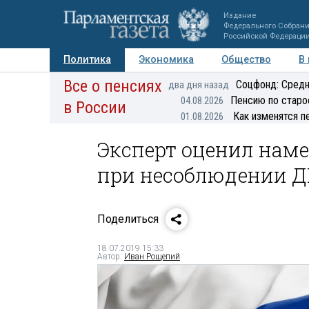
Издание
Федерального Собран
Российской Федераци
Политика
Экономика
Общество
В
Все о пенсиях
Фото
Авторы
Персоны
Мнения
Регионы
Соцфонд: Средн
два дня назад
Пенсию по старо
04.08.2026
в России
Как изменятся п
01.08.2026
Эксперт оценил наме
при несоблюдении 
Поделиться
18.07.2019 15:33
Автор:
Иван Рощепий