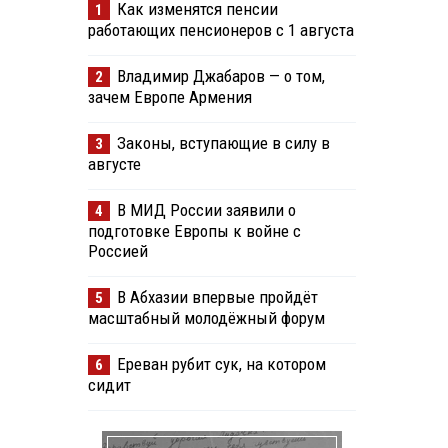
Как изменятся пенсии
1
работающих пенсионеров с 1 августа
Владимир Джабаров — о том,
2
зачем Европе Армения
Законы, вступающие в силу в
3
августе
В МИД России заявили о
4
подготовке Европы к войне с
Россией
В Абхазии впервые пройдёт
5
масштабный молодёжный форум
Ереван рубит сук, на котором
6
сидит