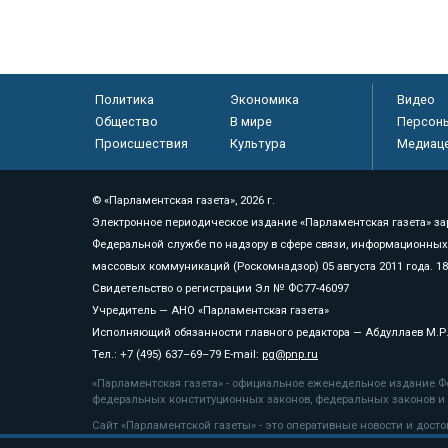
Политика
Экономика
Видео
Общество
В мире
Персон
Происшествия
Культура
Медиац
© «Парламентская газета», 2026 г.
Электронное периодическое издание «Парламентская газета» за
Федеральной службе по надзору в сфере связи, информационных
массовых коммуникаций (Роскомнадзор) 05 августа 2011 года. 1
Свидетельство о регистрации Эл № ФС77-46097
Учредитель — АНО «Парламентская газета»
Исполняющий обязанности главного редактора — Абдуллаев М.Р
Тел.: +7 (495) 637–69–79 E-mail:
pg@pnp.ru
«Парламентская газета» - официальное еженедельное издание Фе
федеральных конституционных законов, федеральных законов и а
Сайт «Парламентской газеты» - это оперативные новости и дост
«Парламентской газеты» активная ссылка на pnp.ru обязательна.