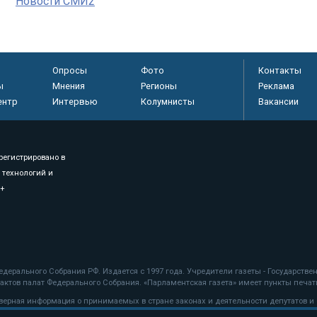
Новости СМИ2
Опросы
Фото
Контакты
ы
Мнения
Регионы
Реклама
ентр
Интервью
Колумнисты
Вакансии
регистрировано в
 технологий и
8+
.
дерального Собрания РФ. Издается с 1997 года. Учредители газеты - Государств
ктов палат Федерального Собрания. «Парламентская газета» имеет пункты печати
оверная информация о принимаемых в стране законах и деятельности депутатов и