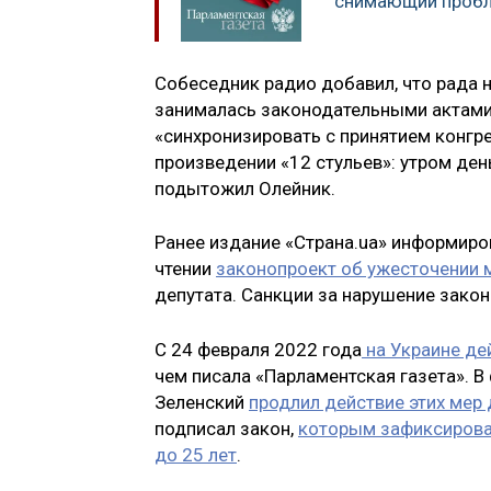
снимающий пробл
Собеседник радио добавил, что рада 
занималась законодательными актами 
«синхронизировать с принятием конгр
произведении «12 стульев»: утром день
подытожил Олейник.
Ранее издание «Страна.ua» информиров
чтении
законопроект об ужесточении 
депутата. Санкции за нарушение зако
С 24 февраля 2022 года
на Украине де
чем писала «Парламентская газета». 
Зеленский
продлил действие этих мер 
подписал закон,
которым зафиксировал
до 25 лет
.