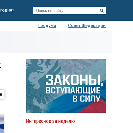
егодня»
Госдума
Совет Федерации
я
Авто
Недвижимость
Технологии
иза
х
Интересное за неделю