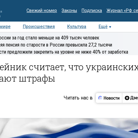
Свежий номер
Законы
Подписка
Журнал «РФ с
ия
и
 мире
Происшествия
Культура
Ещё
Медиацентр
Интервью
Колумнисты
Делова
оссии за год стало меньше на 409 тысяч человек
эксперт
яя пенсия по старости в России превысила 27,2 тысячи
сти предложили закрепить на уровне не ниже 40% от заработка
ейник считает, что украински
гают штрафы
Читать нас в