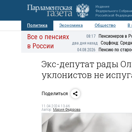
Издание
Федерального Собран
Российской Федераци
Политика
Экономика
Общество
В
Все о пенсиях
Фото
Авторы
Персоны
Мнения
Регионы
Пенсионеров в Р
08:17
Соцфонд: Средн
два дня назад
в России
Пенсию по старо
04.08.2026
Экс-депутат рады Ол
уклонистов не испу
Поделиться
11.04.2024 13:46
Автор:
Мария Федорова