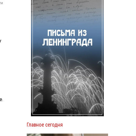
ти
у
е.
Главное сегодня