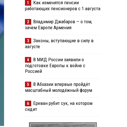
Как изменятся пенсии
1
работающих пенсионеров с 1 августа
Владимир Джабаров — о том,
2
зачем Европе Армения
Законы, вступающие в силу в
3
августе
В МИД России заявили о
4
подготовке Европы к войне с
Россией
В Абхазии впервые пройдёт
5
масштабный молодёжный форум
Ереван рубит сук, на котором
6
сидит