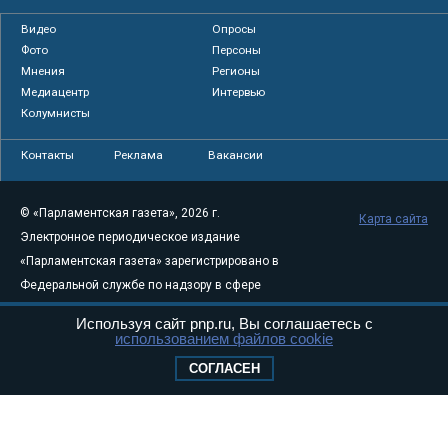
Видео
Опросы
Фото
Персоны
Мнения
Регионы
Медиацентр
Интервью
Колумнисты
Контакты
Реклама
Вакансии
© «Парламентская газета», 2026 г.
Карта сайта
Электронное периодическое издание
«Парламентская газета» зарегистрировано в
Федеральной службе по надзору в сфере
связи, информационных технологий и
Используя сайт pnp.ru, Вы соглашаетесь с
массовых коммуникаций (Роскомнадзор) 05
использованием файлов cookie
августа 2011 года. 18+
СОГЛАСЕН
Свидетельство о регистрации Эл № ФС77-
46097
Учредитель — АНО «Парламентская газета»