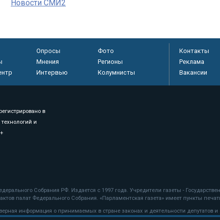
Новости СМИ2
Опросы
Фото
Контакты
ы
Мнения
Регионы
Реклама
ентр
Интервью
Колумнисты
Вакансии
регистрировано в
 технологий и
8+
.
дерального Собрания РФ. Издается с 1997 года. Учредители газеты - Государств
ктов палат Федерального Собрания. «Парламентская газета» имеет пункты печати
оверная информация о принимаемых в стране законах и деятельности депутатов и