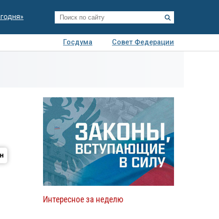
егодня»
Госдума
Совет Федерации
я
Авто
Недвижимость
Технологии
иза
Интересное за неделю