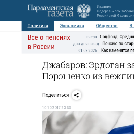
Издание
Федерального Собран
Российской Федераци
Политика
Экономика
Общество
В
Все о пенсиях
Фото
Авторы
Персоны
Мнения
Регионы
Соцфонд: Средня
вчера
Пенсию по стар
два дня назад
в России
Как изменятся п
01.08.2026
Джабаров: Эрдоган з
Порошенко из вежли
Поделиться
10.10.2017 20:33