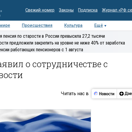
Свежий номер
Законы
Подписка
Журнал «РФ с
ия
и
 мире
Происшествия
Культура
Ещё
Медиацентр
Интервью
Колумнисты
Делова
я пенсия по старости в России превысила 27,2 тысячи
эксперт
ости предложили закрепить на уровне не ниже 40% от заработка
енсии работающих пенсионеров с 1 августа
аявил о сотрудничестве с
вости
Читать нас в