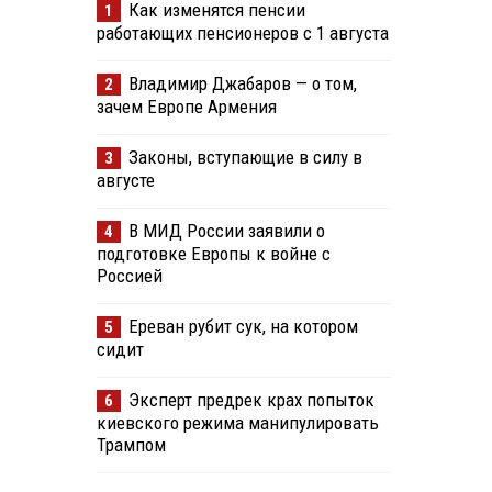
Как изменятся пенсии
1
работающих пенсионеров с 1 августа
Владимир Джабаров — о том,
2
зачем Европе Армения
Законы, вступающие в силу в
3
августе
В МИД России заявили о
4
подготовке Европы к войне с
Россией
Ереван рубит сук, на котором
5
сидит
Эксперт предрек крах попыток
6
киевского режима манипулировать
Трампом