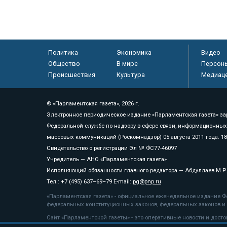
Политика
Экономика
Видео
Общество
В мире
Персон
Происшествия
Культура
Медиац
© «Парламентская газета», 2026 г.
Электронное периодическое издание «Парламентская газета» за
Федеральной службе по надзору в сфере связи, информационных
массовых коммуникаций (Роскомнадзор) 05 августа 2011 года. 1
Свидетельство о регистрации Эл № ФС77-46097
Учредитель — АНО «Парламентская газета»
Исполняющий обязанности главного редактора — Абдуллаев М.Р
Тел.: +7 (495) 637–69–79 E-mail:
pg@pnp.ru
«Парламентская газета» - официальное еженедельное издание Фе
федеральных конституционных законов, федеральных законов и а
Сайт «Парламентской газеты» - это оперативные новости и дост
«Парламентской газеты» активная ссылка на pnp.ru обязательна.