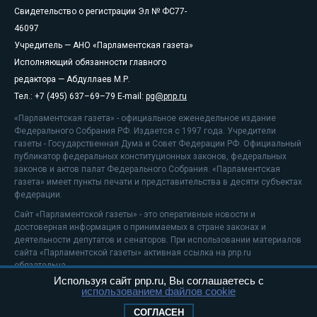
Свидетельство о регистрации Эл № ФС77-
46097
Учредитель — АНО «Парламентская газета»
Исполняющий обязанности главного
редактора — Абдуллаев М.Р.
Тел.: +7 (495) 637–69–79 E-mail:
pg@pnp.ru
«Парламентская газета» - официальное еженедельное издание
Федерального Собрания РФ. Издается с 1997 года. Учредители
газеты - Государственная Дума и Совет Федерации РФ. Официальный
публикатор федеральных конституционных законов, федеральных
законов и актов палат Федерального Собрания. «Парламентская
газета» имеет пункты печати и представительства в десяти субъектах
федерации.
Сайт «Парламентской газеты» - это оперативные новости и
достоверная информация о принимаемых в стране законах и
деятельности депутатов и сенаторов. При использовании материалов
сайта «Парламентской газеты» активная ссылка на pnp.ru
обязательна.
Используя сайт pnp.ru, Вы соглашаетесь с
На информационном ресурсе применяются
рекомендательные
использованием файлов cookie
технологии
Положение о защите персональных данных
СОГЛАСЕН