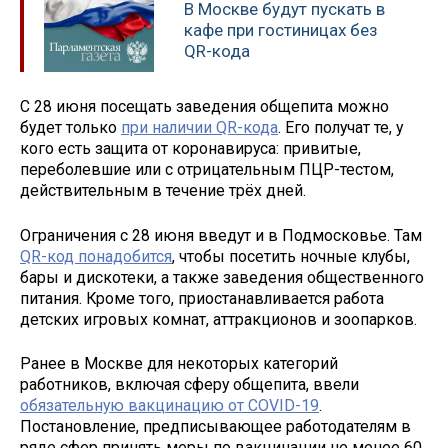
В Москве будут пускать в
кафе при гостиницах без
QR-кода
С 28 июня посещать заведения общепита можно
будет только
при наличии QR-кода
. Его получат те, у
кого есть защита от коронавируса: привитые,
переболевшие или с отрицательным ПЦР-тестом,
действительным в течение трёх дней.
Ограничения с 28 июня введут и в Подмосковье. Там
QR-код понадобится
, чтобы посетить ночные клубы,
бары и дискотеки, а также заведения общественного
питания. Кроме того, приостанавливается работа
детских игровых комнат, аттракционов и зоопарков.
Ранее в Москве для некоторых категорий
работников, включая сферу общепита, ввели
обязательную вакцинацию от COVID-19
.
Постановление, предписывающее работодателям в
ряде сфер принять меры по вакцинации не менее 60