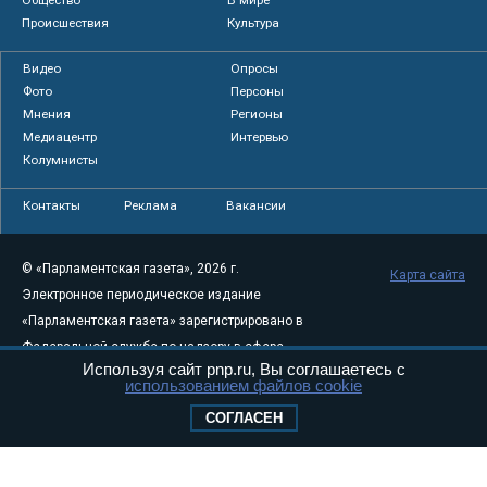
Происшествия
Культура
Видео
Опросы
Фото
Персоны
Мнения
Регионы
Медиацентр
Интервью
Колумнисты
Контакты
Реклама
Вакансии
© «Парламентская газета», 2026 г.
Карта сайта
Электронное периодическое издание
«Парламентская газета» зарегистрировано в
Федеральной службе по надзору в сфере
Используя сайт pnp.ru, Вы соглашаетесь с
связи, информационных технологий и
использованием файлов cookie
массовых коммуникаций (Роскомнадзор) 05
СОГЛАСЕН
августа 2011 года. 18+
Свидетельство о регистрации Эл № ФС77-
46097