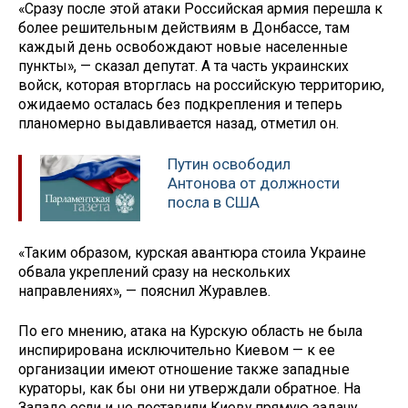
«Сразу после этой атаки Российская армия перешла к
более решительным действиям в Донбассе, там
каждый день освобождают новые населенные
пункты», — сказал депутат. А та часть украинских
войск, которая вторглась на российскую территорию,
ожидаемо осталась без подкрепления и теперь
планомерно выдавливается назад, отметил он.
Путин освободил
Антонова от должности
посла в США
«Таким образом, курская авантюра стоила Украине
обвала укреплений сразу на нескольких
направлениях», — пояснил Журавлев.
По его мнению, атака на Курскую область не была
инспирирована исключительно Киевом — к ее
организации имеют отношение также западные
кураторы, как бы они ни утверждали обратное. На
Западе если и не поставили Киеву прямую задачу