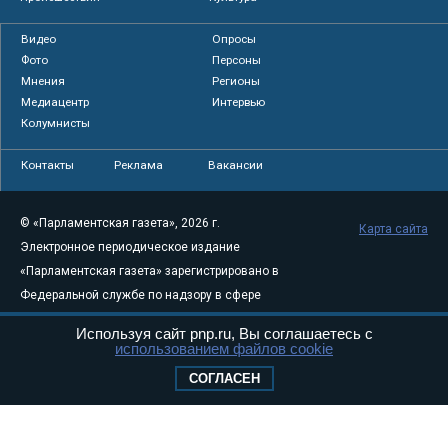
Видео
Опросы
Фото
Персоны
Мнения
Регионы
Медиацентр
Интервью
Колумнисты
Контакты
Реклама
Вакансии
© «Парламентская газета», 2026 г.
Карта сайта
Электронное периодическое издание
«Парламентская газета» зарегистрировано в
Федеральной службе по надзору в сфере
связи, информационных технологий и
Используя сайт pnp.ru, Вы соглашаетесь с
массовых коммуникаций (Роскомнадзор) 05
использованием файлов cookie
августа 2011 года. 18+
СОГЛАСЕН
Свидетельство о регистрации Эл № ФС77-
46097
Учредитель — АНО «Парламентская газета»