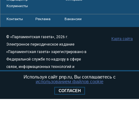
Колумнисты
Контакты
Реклама
Вакансии
© «Парламентская газета», 2026 г.
Карта сайта
Электронное периодическое издание
«Парламентская газета» зарегистрировано в
Федеральной службе по надзору в сфере
связи, информационных технологий и
массовых коммуникаций (Роскомнадзор) 05
Используя сайт pnp.ru, Вы соглашаетесь с
использованием файлов cookie
августа 2011 года. 18+
Свидетельство о регистрации Эл № ФС77-
СОГЛАСЕН
46097
Учредитель — АНО «Парламентская газета»
Исполняющий обязанности главного
редактора — Абдуллаев М.Р.
Тел.: +7 (495) 637–69–79 E-mail:
pg@pnp.ru
«Парламентская газета» - официальное еженедельное издание