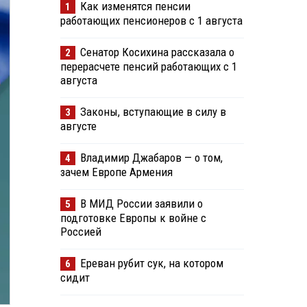
Как изменятся пенсии
1
работающих пенсионеров с 1 августа
Сенатор Косихина рассказала о
2
перерасчете пенсий работающих с 1
августа
Законы, вступающие в силу в
3
августе
Владимир Джабаров — о том,
4
зачем Европе Армения
В МИД России заявили о
5
подготовке Европы к войне с
Россией
Ереван рубит сук, на котором
6
сидит