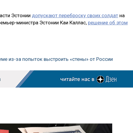
ласти Эстонии
допускают переброску своих солдат
на
ремьер-министра Эстонии Каи Каллас,
решение об этом
уме из-за попыток выстроить «стены» от России