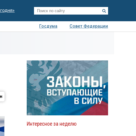
егодня»
Госдума
Совет Федерации
я
Авто
Недвижимость
Технологии
иза
Интересное за неделю