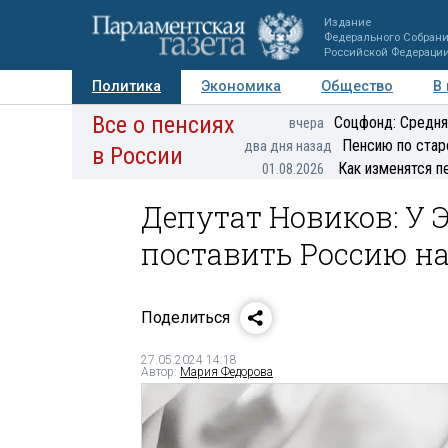
Издание
Федерального Собран
Российской Федераци
Политика
Экономика
Общество
В
Все о пенсиях
Фото
Авторы
Персоны
Мнения
Регионы
Соцфонд: Средня
вчера
Пенсию по стар
два дня назад
в России
Как изменятся п
01.08.2026
Депутат Новиков: У Э
поставить Россию на
Поделиться
27.05.2024 14:18
Автор:
Мария Федорова