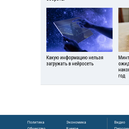
Какую информацию нельзя
Минт
загружать в нейросеть
ожид
нако
год
Политика
Экономика
Видео
Общество
В мире
Персон