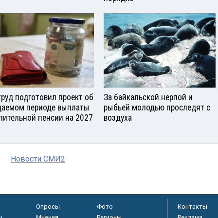
руд подготовил проект об
За байкальской нерпой и
аемом периоде выплаты
рыбьей молодью проследят с
пительной пенсии на 2027
воздуха
Новости СМИ2
Опросы
Фото
Контакты
ы
Мнения
Регионы
Реклама