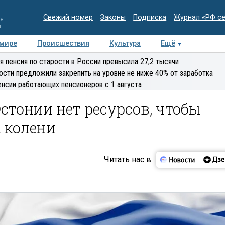
Свежий номер
Законы
Подписка
Журнал «РФ с
ия
и
 мире
Происшествия
Культура
Ещё
Медиацентр
Интервью
Колумнисты
Делова
я пенсия по старости в России превысила 27,2 тысячи
эксперт
ости предложили закрепить на уровне не ниже 40% от заработка
енсии работающих пенсионеров с 1 августа
стонии нет ресурсов, чтобы
 колени
Читать нас в