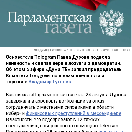
Владимир Гутенев.
© Игорь Самохвалов/«Парламентская газета»
Основателя Telegram Павла Дурова подвела
наивность и слепая вера в лозунги о демократии.
Об этом в эфире «Дума ТВ» заявил председатель
Комитета Госдумы по промышленности и
торговле
Владимир Гутенев
.
Как писала «Парламентская газета», 24 августа Дурова
задержали в аэропорту во Франции за отказ
сотрудничать с местными силовиками в области
кибер- и
финансовых преступлений в мессенджере
.
В частности, его подозревают в 12 тяжких
преступлениях, совершенных с помощью Telegram.
Предпринимателя 28 августа освободили
под залог с