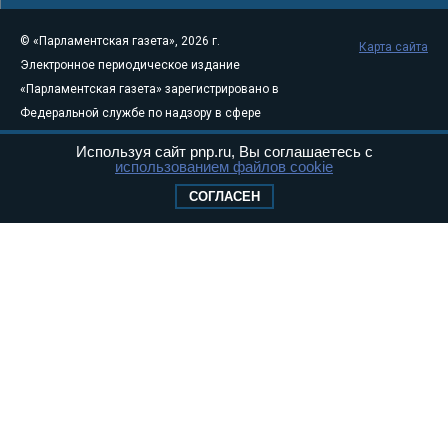
© «Парламентская газета», 2026 г.
Карта сайта
Электронное периодическое издание
«Парламентская газета» зарегистрировано в
Федеральной службе по надзору в сфере
связи, информационных технологий и
Используя сайт pnp.ru, Вы соглашаетесь с
массовых коммуникаций (Роскомнадзор) 05
использованием файлов cookie
августа 2011 года. 18+
СОГЛАСЕН
Свидетельство о регистрации Эл № ФС77-
46097
Учредитель — АНО «Парламентская газета»
Исполняющий обязанности главного
редактора — Абдуллаев М.Р.
Тел.: +7 (495) 637–69–79 E-mail:
pg@pnp.ru
«Парламентская газета» - официальное еженедельное издание
Федерального Собрания РФ. Издается с 1997 года. Учредители
газеты - Государственная Дума и Совет Федерации РФ. Официальный
публикатор федеральных конституционных законов, федеральных
законов и актов палат Федерального Собрания. «Парламентская