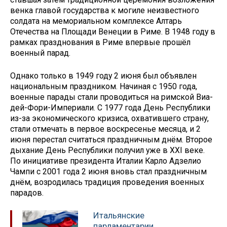
венка главой государства к могиле неизвестного
солдата на мемориальном комплексе Алтарь
Отечества на Площади Венеции в Риме. В 1948 году в
рамках празднования в Риме впервые прошёл
военный парад.
Однако только в 1949 году 2 июня был объявлен
национальным праздником. Начиная с 1950 года,
военные парады стали проводиться на римской Виа-
дей-Фори-Империали. С 1977 года День Республики
из-за экономического кризиса, охватившего страну,
стали отмечать в первое воскресенье месяца, и 2
июня перестал считаться праздничным днём. Второе
дыхание День Республики получил уже в ХХI веке.
По инициативе президента Италии Карло Адзелио
Чампи с 2001 года 2 июня вновь стал праздничным
днём, возродилась традиция проведения военных
парадов.
Итальянские
парламентарии