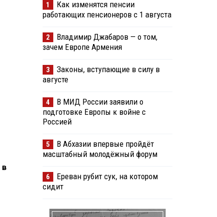
Как изменятся пенсии
1
работающих пенсионеров с 1 августа
Владимир Джабаров — о том,
2
зачем Европе Армения
Законы, вступающие в силу в
3
августе
В МИД России заявили о
4
подготовке Европы к войне с
Россией
В Абхазии впервые пройдёт
5
масштабный молодёжный форум
 в
Ереван рубит сук, на котором
6
сидит