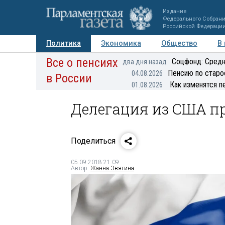
Издание
Федерального Собран
Российской Федераци
Политика
Экономика
Общество
В
Все о пенсиях
Фото
Авторы
Персоны
Мнения
Регионы
Соцфонд: Средн
два дня назад
Пенсию по старо
04.08.2026
в России
Как изменятся п
01.08.2026
Делегация из США п
Поделиться
05.09.2018 21:09
Автор:
Жанна Звягина