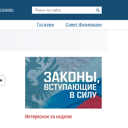
егодня»
Госдума
Совет Федерации
я
Авто
Недвижимость
Технологии
иза
Интересное за неделю