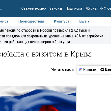
Свежий номер
Законы
Подписка
Журнал «РФ с
ия
и
 мире
Происшествия
Культура
Ещё
Медиацентр
Интервью
Колумнисты
Делова
яя пенсия по старости в России превысила 27,2 тысячи
эксперт
сти предложили закрепить на уровне не ниже 40% от заработка
енсии работающих пенсионеров с 1 августа
рибыла с визитом в Крым
Читать нас в