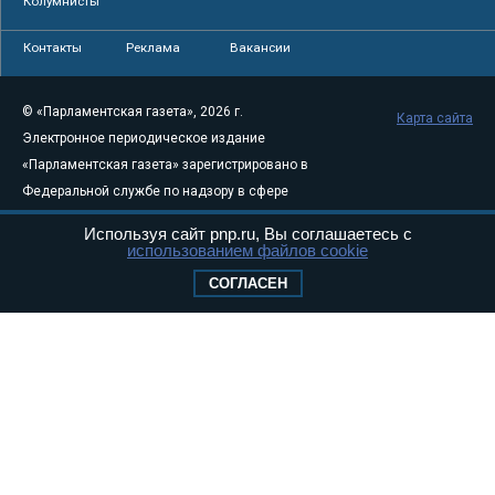
Колумнисты
Контакты
Реклама
Вакансии
© «Парламентская газета», 2026 г.
Карта сайта
Электронное периодическое издание
«Парламентская газета» зарегистрировано в
Федеральной службе по надзору в сфере
связи, информационных технологий и
Используя сайт pnp.ru, Вы соглашаетесь с
массовых коммуникаций (Роскомнадзор) 05
использованием файлов cookie
августа 2011 года. 18+
СОГЛАСЕН
Свидетельство о регистрации Эл № ФС77-
46097
Учредитель — АНО «Парламентская газета»
Исполняющий обязанности главного
редактора — Абдуллаев М.Р.
Тел.: +7 (495) 637–69–79 E-mail:
pg@pnp.ru
«Парламентская газета» - официальное еженедельное издание
Федерального Собрания РФ. Издается с 1997 года. Учредители