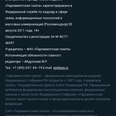
«Парламентская газета» зарегистрировано в
Федеральной службе по надзору в сфере
связи, информационных технологий и
массовых коммуникаций (Роскомнадзор) 05
августа 2011 года. 18+
Свидетельство о регистрации Эл № ФС77-
46097
Учредитель — АНО «Парламентская газета»
Исполняющий обязанности главного
редактора — Абдуллаев М.Р.
Тел.: +7 (495) 637–69–79 E-mail:
pg@pnp.ru
«Парламентская газета» - официальное еженедельное издание
Федерального Собрания РФ. Издается с 1997 года. Учредители
газеты - Государственная Дума и Совет Федерации РФ. Официальный
публикатор федеральных конституционных законов, федеральных
законов и актов палат Федерального Собрания. «Парламентская
газета» имеет пункты печати и представительства в десяти субъектах
федерации.
Сайт «Парламентской газеты» - это оперативные новости и
достоверная информация о принимаемых в стране законах и