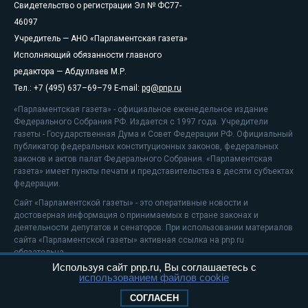
Свидетельство о регистрации Эл № ФС77-
46097
Учредитель — АНО «Парламентская газета»
Исполняющий обязанности главного
редактора — Абдуллаев М.Р.
Тел.: +7 (495) 637–69–79 E-mail:
pg@pnp.ru
«Парламентская газета» - официальное еженедельное издание
Федерального Собрания РФ. Издается с 1997 года. Учредители
газеты - Государственная Дума и Совет Федерации РФ. Официальный
публикатор федеральных конституционных законов, федеральных
законов и актов палат Федерального Собрания. «Парламентская
газета» имеет пункты печати и представительства в десяти субъектах
федерации.
Сайт «Парламентской газеты» - это оперативные новости и
достоверная информация о принимаемых в стране законах и
деятельности депутатов и сенаторов. При использовании материалов
сайта «Парламентской газеты» активная ссылка на pnp.ru
обязательна.
Используя сайт pnp.ru, Вы соглашаетесь с
На информационном ресурсе применяются
рекомендательные
использованием файлов cookie
технологии
Положение о защите персональных данных
СОГЛАСЕН