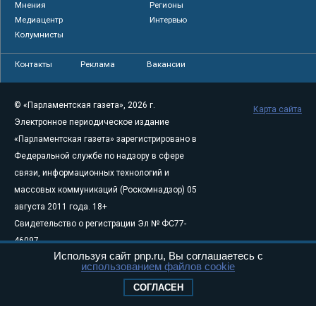
Мнения
Регионы
Медиацентр
Интервью
Колумнисты
Контакты
Реклама
Вакансии
© «Парламентская газета», 2026 г.
Карта сайта
Электронное периодическое издание
«Парламентская газета» зарегистрировано в
Федеральной службе по надзору в сфере
связи, информационных технологий и
массовых коммуникаций (Роскомнадзор) 05
августа 2011 года. 18+
Свидетельство о регистрации Эл № ФС77-
46097
Используя сайт pnp.ru, Вы соглашаетесь с
Учредитель — АНО «Парламентская газета»
использованием файлов cookie
Исполняющий обязанности главного
СОГЛАСЕН
редактора — Абдуллаев М.Р.
Тел.: +7 (495) 637–69–79 E-mail:
pg@pnp.ru