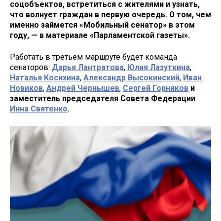
соцобъектов, встретиться с жителями и узнать,
что волнует граждан в первую очередь. О том, чем
именно займется «Мобильный сенатор» в этом
году, — в материале «Парламентской газеты».
Работать в третьем маршруте будет команда
сенаторов:
Дарья Лантратова
,
Юлия Лазуткина
,
Наталья Косихина
,
Александр Высокинский
,
Иван
Новиков
,
Андрей Чернышев
,
Сергей Горняков
и
заместитель председателя Совета Федерации
Инна Святенко
.