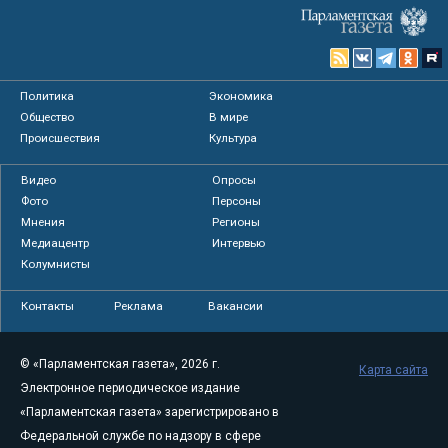
Политика
Экономика
Общество
В мире
Происшествия
Культура
Видео
Опросы
Фото
Персоны
Мнения
Регионы
Медиацентр
Интервью
Колумнисты
Контакты
Реклама
Вакансии
© «Парламентская газета», 2026 г.
Карта сайта
Электронное периодическое издание
«Парламентская газета» зарегистрировано в
Федеральной службе по надзору в сфере