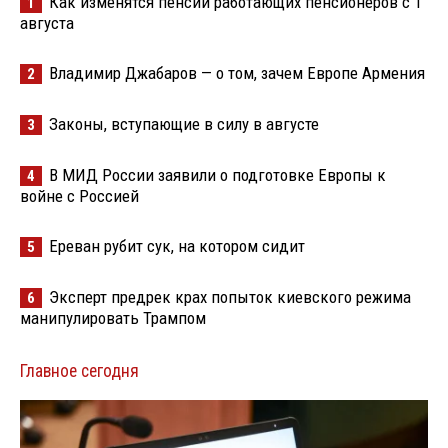
Как изменятся пенсии работающих пенсионеров с 1
1
августа
Владимир Джабаров — о том, зачем Европе Армения
2
Законы, вступающие в силу в августе
3
В МИД России заявили о подготовке Европы к
4
войне с Россией
Ереван рубит сук, на котором сидит
5
Эксперт предрек крах попыток киевского режима
6
манипулировать Трампом
Главное сегодня