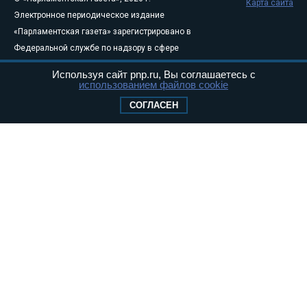
Карта сайта
Электронное периодическое издание
«Парламентская газета» зарегистрировано в
Федеральной службе по надзору в сфере
связи, информационных технологий и
Используя сайт pnp.ru, Вы соглашаетесь с
массовых коммуникаций (Роскомнадзор) 05
использованием файлов cookie
августа 2011 года. 18+
СОГЛАСЕН
Свидетельство о регистрации Эл № ФС77-
46097
Учредитель — АНО «Парламентская газета»
Исполняющий обязанности главного
редактора — Абдуллаев М.Р.
Тел.: +7 (495) 637–69–79 E-mail:
pg@pnp.ru
«Парламентская газета» - официальное еженедельное издание
Федерального Собрания РФ. Издается с 1997 года. Учредители
газеты - Государственная Дума и Совет Федерации РФ. Официальный
публикатор федеральных конституционных законов, федеральных
законов и актов палат Федерального Собрания. «Парламентская
газета» имеет пункты печати и представительства в десяти субъектах
федерации.