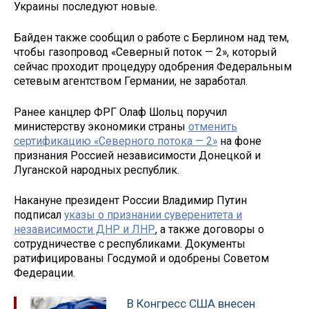
Украины последуют новые.
Байден также сообщил о работе с Берлином над тем,
чтобы газопровод «Северный поток — 2», который
сейчас проходит процедуру одобрения Федеральным
сетевым агентством Германии, не заработал.
Ранее канцлер ФРГ Олаф Шольц поручил
министерству экономики страны
отменить
сертификацию «Северного потока — 2»
на фоне
признания Россией независимости Донецкой и
Луганской народных республик.
Накануне президент России Владимир Путин
подписал
указы о признании суверенитета и
независимости ДНР и ЛНР
, а также договоры о
сотрудничестве с республиками. Документы
ратифицированы Госдумой и одобрены Советом
Федерации.
В Конгресс США внесен