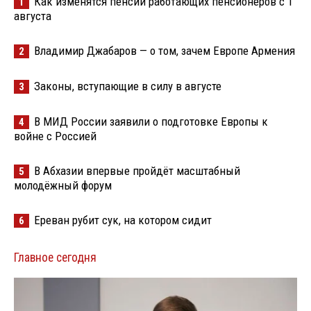
Как изменятся пенсии работающих пенсионеров с 1
1
августа
Владимир Джабаров — о том, зачем Европе Армения
2
Законы, вступающие в силу в августе
3
В МИД России заявили о подготовке Европы к
4
войне с Россией
В Абхазии впервые пройдёт масштабный
5
молодёжный форум
Ереван рубит сук, на котором сидит
6
Главное сегодня