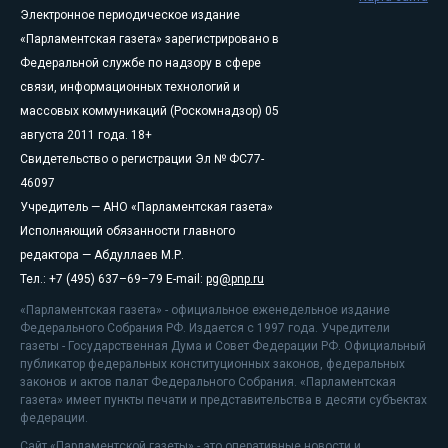
Электронное периодическое издание
«Парламентская газета» зарегистрировано в
Федеральной службе по надзору в сфере
связи, информационных технологий и
массовых коммуникаций (Роскомнадзор) 05
августа 2011 года. 18+
Свидетельство о регистрации Эл № ФС77-
46097
Учредитель — АНО «Парламентская газета»
Исполняющий обязанности главного
редактора — Абдуллаев М.Р.
Тел.: +7 (495) 637–69–79 E-mail:
pg@pnp.ru
«Парламентская газета» - официальное еженедельное издание
Федерального Собрания РФ. Издается с 1997 года. Учредители
газеты - Государственная Дума и Совет Федерации РФ. Официальный
публикатор федеральных конституционных законов, федеральных
законов и актов палат Федерального Собрания. «Парламентская
газета» имеет пункты печати и представительства в десяти субъектах
федерации.
Сайт «Парламентской газеты» - это оперативные новости и