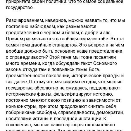
приоритета своей политики. Это то самое социальное
государство.
Разочарованием, наверное, можно назвать то, что мы
постоянно наблюдаем, как размываются
представления о чёрном и белом, о добре и зле.
Причём размываются в глобальном масштабе. Это та
самая тема двойных стандартов. Это вопрос: а на чём
вообще должно быть основано наше представление
о справедливости? Этой теме мы тоже посвятили
много времени, когда обсуждали текст Основного
закона, откуда там и появились темы Бога,
преемственности поколений, исторической правды и
так далее. Потому что мы видим сегодня, что многие
государства, абсолютно не смущаясь, подделывают
исторические факты, фальсифицируют историю,
постоянно меняют свою позицию в зависимости от
конъюнктуры, при этом продолжают считать себя
поборниками свободы, справедливости, демократии,
носителями истины в последней инстанции. К
сожалению, многие наши партнёры окончательно
встали на эту позицию. Это означает только одно: что