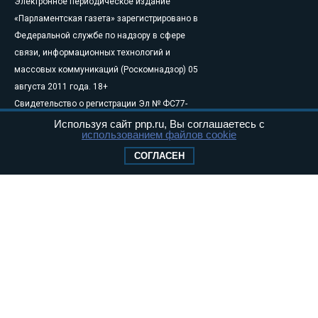
Электронное периодическое издание
«Парламентская газета» зарегистрировано в
Федеральной службе по надзору в сфере
связи, информационных технологий и
массовых коммуникаций (Роскомнадзор) 05
августа 2011 года. 18+
Свидетельство о регистрации Эл № ФС77-
46097
Используя сайт pnp.ru, Вы соглашаетесь с
использованием файлов cookie
Учредитель — АНО «Парламентская газета»
Исполняющий обязанности главного
СОГЛАСЕН
редактора — Абдуллаев М.Р.
Тел.: +7 (495) 637–69–79 E-mail:
pg@pnp.ru
«Парламентская газета» - официальное еженедельное издание
Федерального Собрания РФ. Издается с 1997 года. Учредители
газеты - Государственная Дума и Совет Федерации РФ. Официальный
публикатор федеральных конституционных законов, федеральных
законов и актов палат Федерального Собрания. «Парламентская
газета» имеет пункты печати и представительства в десяти субъектах
федерации.
Сайт «Парламентской газеты» - это оперативные новости и