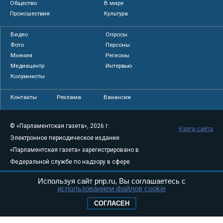
Общество
В мире
Происшествия
Культура
Видео
Опросы
Фото
Персоны
Мнения
Регионы
Медиацентр
Интервью
Колумнисты
Контакты
Реклама
Вакансии
© «Парламентская газета», 2026 г.
Карта сайта
Электронное периодическое издание
«Парламентская газета» зарегистрировано в
Федеральной службе по надзору в сфере
связи, информационных технологий и
Используя сайт pnp.ru, Вы соглашаетесь с
массовых коммуникаций (Роскомнадзор) 05
использованием файлов cookie
августа 2011 года. 18+
СОГЛАСЕН
Свидетельство о регистрации Эл № ФС77-
46097