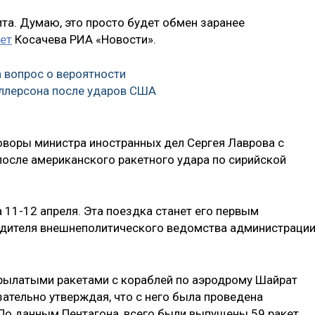
ита. Думаю, это просто будет обмен заранее
ет
Косачева РИА «Новости».
а вопрос о вероятности
ллерсона после ударов США
говоры министра иностранных дел Сергея Лаврова с
осле американского ракетного удара по сирийской
 11-12 апреля. Эта поездка станет его первым
одителя внешнеполитического ведомства администраци
крылатыми ракетами с кораблей по аэродрому Шайрат
ательно утверждая, что с него была проведена
 По данным Пентагона, всего были выпущены 59 ракет.