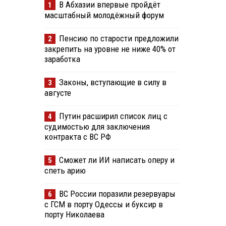
В Абхазии впервые пройдёт
1
масштабный молодёжный форум
Пенсию по старости предложили
2
закрепить на уровне не ниже 40% от
заработка
Законы, вступающие в силу в
3
августе
Путин расширил список лиц с
4
судимостью для заключения
контракта с ВС РФ
Сможет ли ИИ написать оперу и
5
спеть арию
ВС России поразили резервуары
6
с ГСМ в порту Одессы и буксир в
порту Николаева