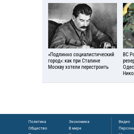
«Подлинно социалистический
ВС Р
город»: как при Сталине
резе
Москву хотели перестроить
Одес
Нико
Политика
Экономика
Видео
Общество
В мире
Персон