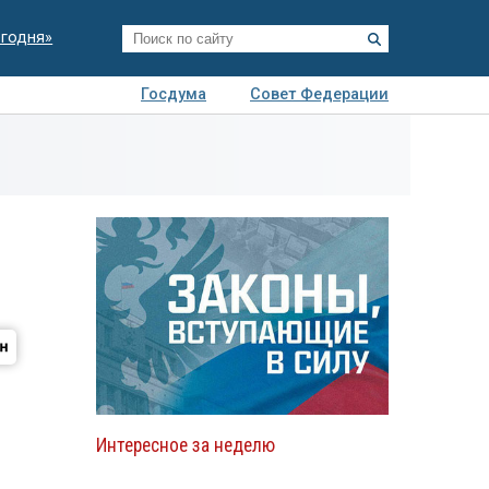
егодня»
Госдума
Совет Федерации
я
Авто
Недвижимость
Технологии
иза
Интересное за неделю