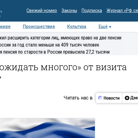
Свежий номер
Законы
Подписка
Журнал «РФ с
ия
и
 мире
Происшествия
Культура
Ещё
Медиацентр
Интервью
Колумнисты
Делова
ил расширить категории лиц, имеющих право на две пенсии
эксперт
оссии за год стало меньше на 409 тысяч человек
я пенсия по старости в России превысила 27,2 тысячи
«ожидать многого» от визита
у
Читать нас в