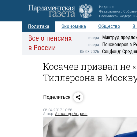
Издание
Федерального Собран
Российской Федераци
Политика
Экономика
Общество
В
Все о пенсиях
Фото
Авторы
Персоны
Мнения
Регионы
Минтруд предлож
вчера
Пенсионеров в Р
вчера
в России
Соцфонд: Средня
05.08.2026
Косачев призвал не 
Тиллерсона в Москв
Поделиться
08.04.2017 10:58
Автор:
Александр Андреев