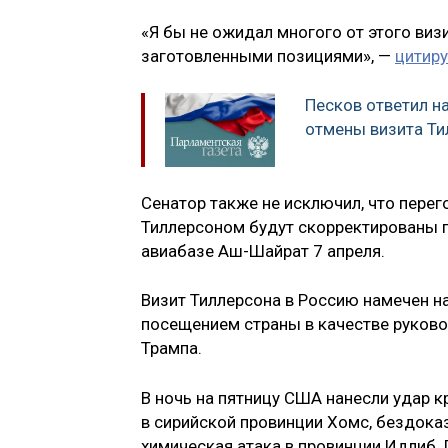
«Я бы не ожидал многого от этого виз
заготовленными позициями», —
цитиру
Песков ответил н
отмены визита Ти
Сенатор также не исключил, что пере
Тиллерсоном будут скорректированы п
авиабазе Аш-Шайрат 7 апреля.
Визит Тиллерсона в Россию намечен на
посещением страны в качестве руков
Трампа.
В ночь на пятницу США нанесли удар 
в сирийской провинции Хомс, бездоказ
химическая атака в провинции Идлиб.