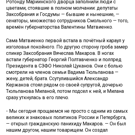
Ротонду Мариинского дворца заполнили люди с
цветами, стоявшие в полном молчании: депутаты
Заксобрания и Госдумы — бывшие и нынешние, —
сенаторы, множество сотрудников Смольного — того,
времён губернаторства Валентины Матвиенко.
Сама Матвиенко первой встала в почётный караул у
изголовья покойного. По другую сторону гроба замер
спикер Заксобрания Вячеслав Макаров. В ногах
встали губернатор Георгий Полтавченко и полпред
Президента в СЗФО Николай Цуканов. Они с болью
смотрели на членов семьи Вадима Тюльпанова —
жену, детей, брата. Ссутулившийся Александр
Кержаков стоял рядом со своей супругой, дочерью
Тюльпанова Миланой, потом подсел к ней, и Милана
сразу уткнулась в его плечо.
- Мы сегодня прощаемся не просто с одним из самых
великих и знаковых политиков России и Петербурга,
— открыл гражданскую панихиду Макаров. — Он был
нашим другом, нашим товарищем. Он создал