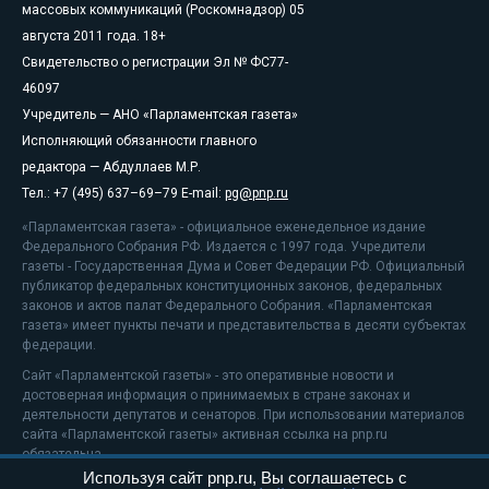
массовых коммуникаций (Роскомнадзор) 05
августа 2011 года. 18+
Свидетельство о регистрации Эл № ФС77-
46097
Учредитель — АНО «Парламентская газета»
Исполняющий обязанности главного
редактора — Абдуллаев М.Р.
Тел.: +7 (495) 637–69–79 E-mail:
pg@pnp.ru
«Парламентская газета» - официальное еженедельное издание
Федерального Собрания РФ. Издается с 1997 года. Учредители
газеты - Государственная Дума и Совет Федерации РФ. Официальный
публикатор федеральных конституционных законов, федеральных
законов и актов палат Федерального Собрания. «Парламентская
газета» имеет пункты печати и представительства в десяти субъектах
федерации.
Сайт «Парламентской газеты» - это оперативные новости и
достоверная информация о принимаемых в стране законах и
деятельности депутатов и сенаторов. При использовании материалов
сайта «Парламентской газеты» активная ссылка на pnp.ru
обязательна.
Используя сайт pnp.ru, Вы соглашаетесь с
На информационном ресурсе применяются
рекомендательные